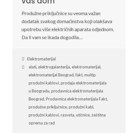
vaš dom
Produžne priključnice su veoma važan
dodatak svakog domaćinstva koji olakšava
upotrebu više električnih aparata odjednom.
Da li vam se ikada dogodila…
Elektromaterijal
alati
,
elektrogalanterija
,
elektromaterijal
,
elektromaterijal Beograd
,
fakt
,
multip
produžni kablovi
,
prodaja elektromaterijala
u Beogradu
,
prodavnica elektromaterijala
Beograd
,
Prodavnica elektromaterijala Fakt
,
produžne priključnice
,
produžni kabl
,
produžni kablovi
,
rasveta
,
utičnice
,
zaštitna
oprema za rad