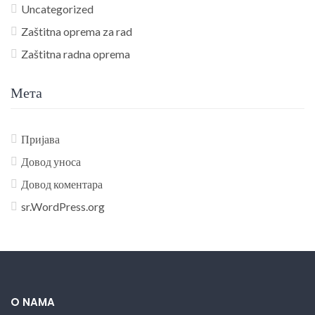
Uncategorized
Zaštitna oprema za rad
Zaštitna radna oprema
Мета
Пријава
Довод уноса
Довод коментара
sr.WordPress.org
O NAMA