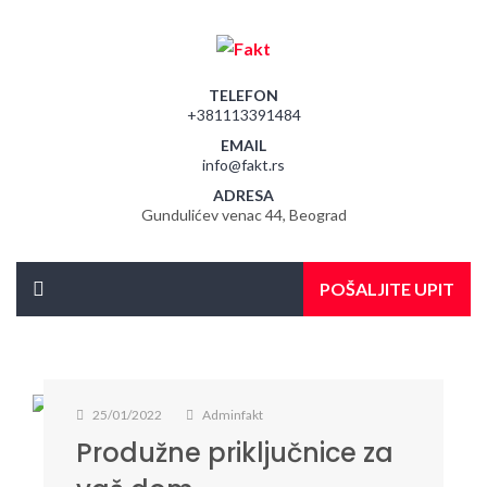
TELEFON
+381113391484
EMAIL
info@fakt.rs
ADRESA
Gundulićev venac 44, Beograd
POŠALJITE UPIT
25/01/2022
Adminfakt
Produžne priključnice za