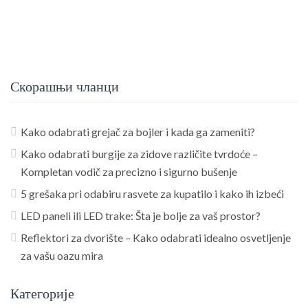
Скорашњи чланци
Kako odabrati grejač za bojler i kada ga zameniti?
Kako odabrati burgije za zidove različite tvrdoće –
Kompletan vodič za precizno i sigurno bušenje
5 grešaka pri odabiru rasvete za kupatilo i kako ih izbeći
LED paneli ili LED trake: Šta je bolje za vaš prostor?
Reflektori za dvorište – Kako odabrati idealno osvetljenje
za vašu oazu mira
Категорије