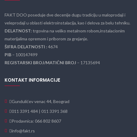
FAKT DOO poseduje dve decenije dugu tradiciju u maloprodaji i
veleprodaji u oblasti elektroinstalacija, kao i delova za belu tehniku.
DELATNOST:
trgovina na veliko metalnom robom,instalacionim
materijalima opremom i priborom za grejanje.
ŠIFRA DELATNOSTI :
4674
PIB
– 100147499
REGISTARSKI BROJ/MATIČNI BROJ
– 17135694
KONTAKT INFORMACIJE
Gundulićev venac 44, Beograd
011 3391 484 | 011 3391 368
Prodavnica: 066 802 8607
info@fakt.rs