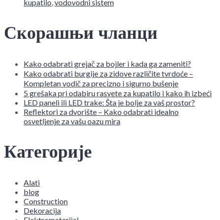
kupatilo
,
vodovodni sistem
Скорашњи чланци
Kako odabrati grejač za bojler i kada ga zameniti?
Kako odabrati burgije za zidove različite tvrdoće –
Kompletan vodič za precizno i sigurno bušenje
5 grešaka pri odabiru rasvete za kupatilo i kako ih izbeći
LED paneli ili LED trake: Šta je bolje za vaš prostor?
Reflektori za dvorište – Kako odabrati idealno
osvetljenje za vašu oazu mira
Категорије
Alati
blog
Construction
Dekoracija
Elektromaterijal