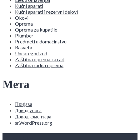
Kućni aparati
Kućni aparati i rezervni delovi
Okovi
Oprema
Oprema za kupatilo
Plumber
Predmeti u domaćinstvu
Rasveta
Uncategorized
Zaštitna oprema za rad
Zaštitna radna oprema
Мета
Пријава
Довод уноса
Довод коментара
sr.WordPress.org
O NAMA