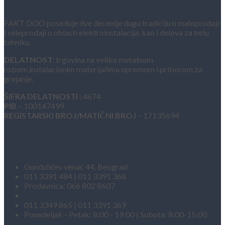
FAKT DOO poseduje dve decenije dugu tradiciju u maloprodaji
i veleprodaji u oblasti elektroinstalacija, kao i delova za belu
tehniku.
DELATNOST:
trgovina na veliko metalnom
robom,instalacionim materijalima opremom i priborom za
grejanje.
ŠIFRA DELATNOSTI :
4674
PIB
– 100147499
REGISTARSKI BROJ/MATIČNI BROJ
– 17135694
Kontakt informacije
Gundulićev venac 44, Beograd
011 3391 484 | 011 3391 368
Prodavnica: 066 802 8607
info@fakt.rs
011 3349 865 | 011 3391 369
Ponedeljak - Petak: 8:00 - 19:00 | Subota: 8:00-15:00