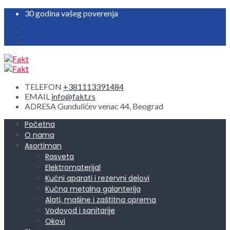
30 godina vašeg poverenja
TELEFON
+381113391484
EMAIL
info@fakt.rs
ADRESA
Gundulićev venac 44, Beograd
Početna
O nama
Asortiman
Rasveta
Elektromaterijal
Kućni aparati i rezervni delovi
Kućna metalna galanterija
Alati, mašine i zaštitna oprema
Vodovod i sanitarije
Okovi