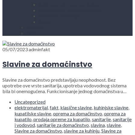
Kućni aparati i rezervni delovi
Alati, mašine i zaštitna oprema
Vodovod i sanitarije
Okovi
Kontakt
Blog
05/07/2023
adminfakt
Slavine za domaćinstvo
Slavine za domaćinstvo predstavljaju neophodnost. Bez
upotrebe ove vrste sanitarija, upotreba vodovodnog sistema
bila bi onemogućena. Funkcionisanje jednog domaćinstva u…
Uncategorized
elektromaterijal
,
fakt
,
klasične slavine
,
kuhinjske slavine
,
kupatilske slavine
,
oprema za domaćinstvo
,
oprema za
kupatilo
,
prodaja opreme za kupatilo
,
sanitarije
,
sanitarije
i vodovod
,
sanitarije za domaćinstvo
,
slavina
,
slavine
,
Slavine za domaćinstvo
,
slavine za kuhinju
,
Slavine za