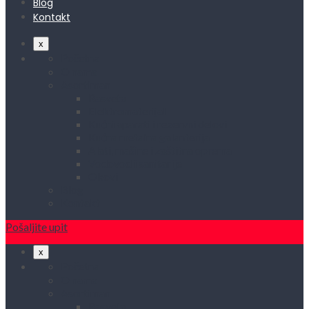
Blog
Kontakt
x
Početna
O nama
Asortiman
Rasveta
Elektromaterijal
Kućni aparati i rezervni delovi
Kućna metalna galanterija
Alati, mašine i zaštitna oprema
Vodovod i sanitarije
Okovi
Blog
Kontakt
Pošaljite upit
x
Početna
O nama
Asortiman
Rasveta