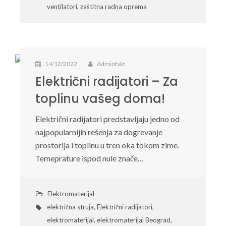
ventilatori
,
zaštitna radna oprema
14/12/2022
Adminfakt
Električni radijatori – Za
toplinu vašeg doma!
Električni radijatori predstavljaju jedno od
najpopularnijih rešenja za dogrevanje
prostorija i toplinu u tren oka tokom zime.
Temeprature ispod nule znače…
Elektromaterijal
električna struja
,
Električni radijatori
,
elektromaterijal
,
elektromaterijal Beograd
,