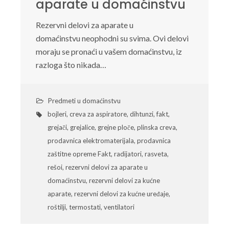
aparate u domaćinstvu
Rezervni delovi za aparate u
domaćinstvu neophodni su svima. Ovi delovi
moraju se pronaći u vašem domaćinstvu, iz
razloga što nikada…
Predmeti u domaćinstvu
bojleri
,
creva za aspiratore
,
dihtunzi
,
fakt
,
grejači
,
grejalice
,
grejne ploče
,
plinska creva
,
prodavnica elektromaterijala
,
prodavnica
zaštitne opreme Fakt
,
radijatori
,
rasveta
,
rešoi
,
rezervni delovi za aparate u
domaćinstvu
,
rezervni delovi za kućne
aparate
,
rezervni delovi za kućne uređaje
,
roštilji
,
termostati
,
ventilatori