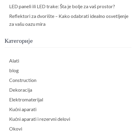
LED paneli ili LED trake: Šta je bolje za vaš prostor?
Reflektori za dvorište – Kako odabrati idealno osvetljenje
za vašu oazu mira
Категорије
Alati
blog
Construction
Dekoracija
Elektromaterijal
Kućni aparati
Kućni aparati i rezervni delovi
Okovi