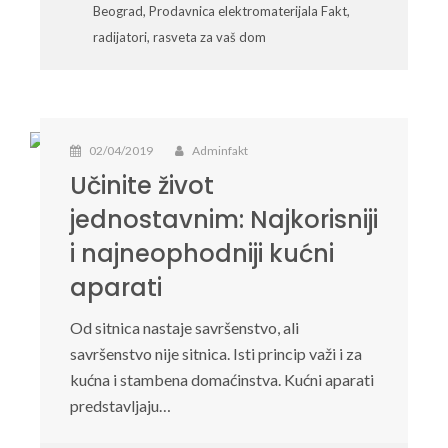
Beograd
,
Prodavnica elektromaterijala Fakt
,
radijatori
,
rasveta za vaš dom
02/04/2019
Adminfakt
Učinite život
jednostavnim: Najkorisniji
i najneophodniji kućni
aparati
Od sitnica nastaje savršenstvo, ali
savršenstvo nije sitnica. Isti princip važi i za
kućna i stambena domaćinstva. Kućni aparati
predstavljaju…