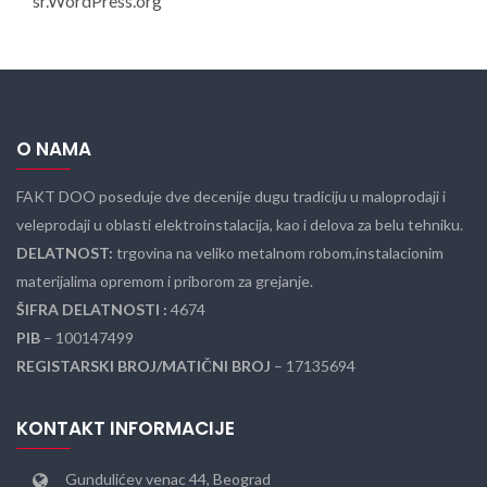
sr.WordPress.org
O NAMA
FAKT DOO poseduje dve decenije dugu tradiciju u maloprodaji i
veleprodaji u oblasti elektroinstalacija, kao i delova za belu tehniku.
DELATNOST:
trgovina na veliko metalnom robom,instalacionim
materijalima opremom i priborom za grejanje.
ŠIFRA DELATNOSTI :
4674
PIB
– 100147499
REGISTARSKI BROJ/MATIČNI BROJ
– 17135694
KONTAKT INFORMACIJE
Gundulićev venac 44, Beograd