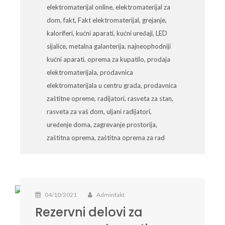
elektromaterijal online
,
elektromaterijal za
dom
,
fakt
,
Fakt elektromaterijal
,
grejanje
,
kaloriferi
,
kućni aparati
,
kućni uređaji
,
LED
sijalice
,
metalna galanterija
,
najneophodniji
kućni aparati
,
oprema za kupatilo
,
prodaja
elektromaterijala
,
prodavnica
elektromaterijala u centru grada
,
prodavnica
zaštitne opreme
,
radijatori
,
rasveta za stan
,
rasveta za vaš dom
,
uljani radijatori
,
uređenje doma
,
zagrevanje prostorija
,
zaštitna oprema
,
zaštitna oprema za rad
04/10/2021
Adminfakt
Rezervni delovi za