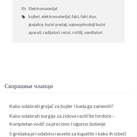
Elektromaterijal
bojleri
,
elektromaterijal
,
fakt
,
fakt doo
,
grejalice
,
kućni uređaji
,
najneophodniji kućni
aparati
,
radijatori
,
rešoi
,
roštilj
,
ventilatori
Скорашњи чланци
Kako odabrati grejač za bojler i kada ga zameniti?
Kako odabrati burgije za zidove različite tvrdoće –
Kompletan vodič za precizno i sigurno bušenje
5 grešaka pri odabiru rasvete za kupatilo i kako ih izbeći