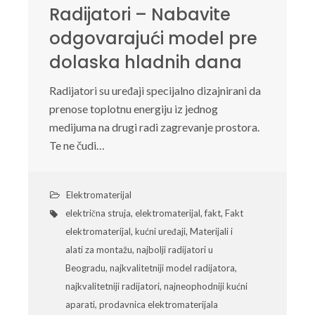
Radijatori – Nabavite
odgovarajući model pre
dolaska hladnih dana
Radijatori su uređaji specijalno dizajnirani da
prenose toplotnu energiju iz jednog
medijuma na drugi radi zagrevanje prostora.
Te ne čudi…
Elektromaterijal
električna struja
,
elektromaterijal
,
fakt
,
Fakt
elektromaterijal
,
kućni uređaji
,
Materijali i
alati za montažu
,
najbolji radijatori u
Beogradu
,
najkvalitetniji model radijatora
,
najkvalitetniji radijatori
,
najneophodniji kućni
aparati
,
prodavnica elektromaterijala