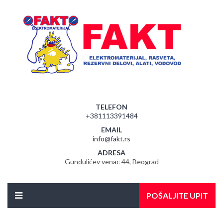
TELEFON
+381113391484
EMAIL
info@fakt.rs
ADRESA
Gundulićev venac 44, Beograd
POŠALJITE UPIT