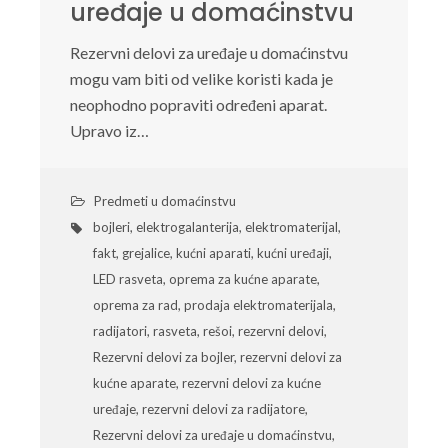
uređaje u domaćinstvu
Rezervni delovi za uređaje u domaćinstvu
mogu vam biti od velike koristi kada je
neophodno popraviti određeni aparat.
Upravo iz…
Predmeti u domaćinstvu
bojleri
,
elektrogalanterija
,
elektromaterijal
,
fakt
,
grejalice
,
kućni aparati
,
kućni uređaji
,
LED rasveta
,
oprema za kućne aparate
,
oprema za rad
,
prodaja elektromaterijala
,
radijatori
,
rasveta
,
rešoi
,
rezervni delovi
,
Rezervni delovi za bojler
,
rezervni delovi za
kućne aparate
,
rezervni delovi za kućne
uređaje
,
rezervni delovi za radijatore
,
Rezervni delovi za uređaje u domaćinstvu
,