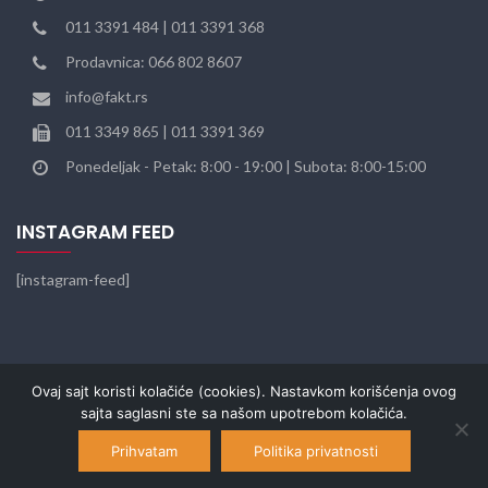
011 3391 484 | 011 3391 368
Prodavnica: 066 802 8607
info@fakt.rs
011 3349 865 | 011 3391 369
Ponedeljak - Petak: 8:00 - 19:00 | Subota: 8:00-15:00
INSTAGRAM FEED
[instagram-feed]
Ovaj sajt koristi kolačiće (cookies). Nastavkom korišćenja ovog
sajta saglasni ste sa našom upotrebom kolačića.
© 2022
FAKT
. Sva prava zadržana. Web dizajn SEO Team.
Prihvatam
Politika privatnosti