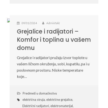
09/01/2024
Adminfakt
Grejalice i radijatori –
Komfor i toplina u vašem
domu
Grejalice i radijatori pružaju izvor toplote u
vašem ličnom okruženju, sobi, kupatilu, pa i u
poslovnom prostoru. Niske temperature
koje…
Predmeti u domaćinstvu
električna struja
,
električne grejalice
,
Električni radijatori
,
elektromaterijal
,