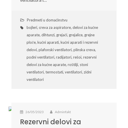
Predmeti u domaćinstvu
bojleri
,
creva za aspiratore
,
delovi za kućne
aparate
,
dihtunzi
,
grejači
,
grejalice
,
grejne
ploče
,
kućni aparati
,
kućni aparati i rezervni
delovi
,
plafonski ventilatori
,
plinska creva
,
podni ventilatori
,
radijatori
,
rešoi
,
rezervni
delovi za kućne aparate
,
roštilji
,
stoni
ventilatori
,
termostati
,
ventilatori
,
zidni
ventilatori
26/05/2023
Adminfakt
Rezervni delovi za