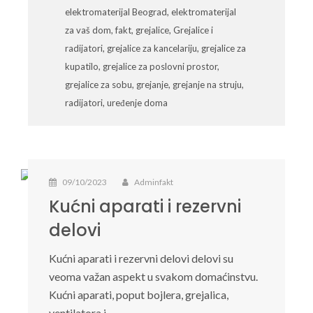
elektromaterijal Beograd
,
elektromaterijal
za vaš dom
,
fakt
,
grejalice
,
Grejalice i
radijatori
,
grejalice za kancelariju
,
grejalice za
kupatilo
,
grejalice za poslovni prostor
,
grejalice za sobu
,
grejanje
,
grejanje na struju
,
radijatori
,
uređenje doma
09/10/2023
Adminfakt
Kućni aparati i rezervni
delovi
Kućni aparati i rezervni delovi delovi su
veoma važan aspekt u svakom domaćinstvu.
Kućni aparati, poput bojlera, grejalica,
ventilatora i…