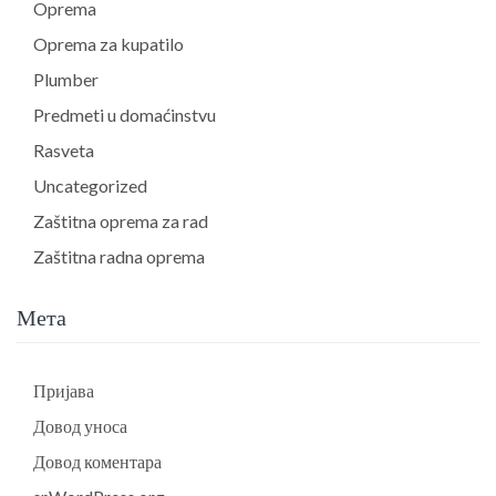
Oprema
Oprema za kupatilo
Plumber
Predmeti u domaćinstvu
Rasveta
Uncategorized
Zaštitna oprema za rad
Zaštitna radna oprema
Мета
Пријава
Довод уноса
Довод коментара