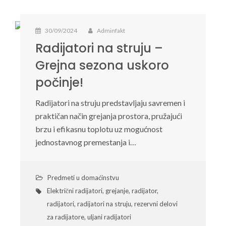
30/09/2024
Adminfakt
Radijatori na struju –
Grejna sezona uskoro
počinje!
Radijatori na struju predstavljaju savremen i
praktičan način grejanja prostora, pružajući
brzu i efikasnu toplotu uz mogućnost
jednostavnog premestanja i…
Predmeti u domaćinstvu
Električni radijatori
,
grejanje
,
radijator
,
radijatori
,
radijatori na struju
,
rezervni delovi
za radijatore
,
uljani radijatori