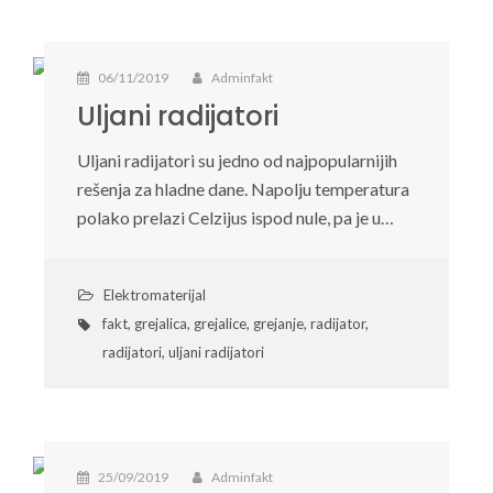
06/11/2019
Adminfakt
Uljani radijatori
Uljani radijatori su jedno od najpopularnijih
rešenja za hladne dane. Napolju temperatura
polako prelazi Celzijus ispod nule, pa je u…
Elektromaterijal
fakt
,
grejalica
,
grejalice
,
grejanje
,
radijator
,
radijatori
,
uljani radijatori
25/09/2019
Adminfakt