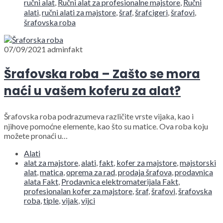
ručni alat
,
Ručni alat za profesionalne majstore
,
Ručni
alati
,
ručni alati za majstore
,
šraf
,
šrafcigeri
,
šrafovi
,
šrafovska roba
07/09/2021
adminfakt
Šrafovska roba – Zašto se mora
naći u vašem koferu za alat?
Šrafovska roba podrazumeva različite vrste vijaka, kao i
njihove pomoćne elemente, kao što su matice. Ova roba koju
možete pronaći u…
Alati
alat za majstore
,
alati
,
fakt
,
kofer za majstore
,
majstorski
alat
,
matica
,
oprema za rad
,
prodaja šrafova
,
prodavnica
alata Fakt
,
Prodavnica elektromaterijala Fakt
,
profesionalan kofer za majstore
,
šraf
,
šrafovi
,
šrafovska
roba
,
tiple
,
vijak
,
vijci