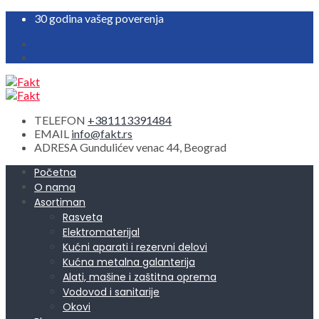
30 godina vašeg poverenja
TELEFON
+381113391484
EMAIL
info@fakt.rs
ADRESA
Gundulićev venac 44, Beograd
Početna
O nama
Asortiman
Rasveta
Elektromaterijal
Kućni aparati i rezervni delovi
Kućna metalna galanterija
Alati, mašine i zaštitna oprema
Vodovod i sanitarije
Okovi