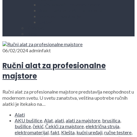
Kućni aparati i rezervni delovi
Alati, mašine i zaštitna oprema
Vodovod i sanitarije
Okovi
Kontakt
Blog
06/02/2024
adminfakt
Ručni alat za profesionalne
majstore
Ručni alat za profesionalne majstore predstavlja neophodnost u
modernom svetu. U svetu zanatstva, veština upotrebe ručnih
alatki je itekako na…
Alati
AKU bušilice
,
Alat
,
alati
,
alati za majstore
,
brusilica
,
bušilice
,
čekić
,
Čekići za majstore
,
električna struja
,
elektromaterijal
,
fakt
,
Klešta
,
kućni uređaji
,
ručne testere
,