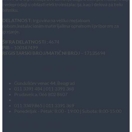
i veleprodaji u oblasti elektroinstalacija, kao i delova za belu
tehniku.
DELATNOST:
trgovina na veliko metalnom
robom,instalacionim materijalima opremom i priborom za
grejanje.
ŠIFRA DELATNOSTI :
4674
PIB
– 100147499
REGISTARSKI BROJ/MATIČNI BROJ
– 17135694
Kontakt informacije
Gundulićev venac 44, Beograd
011 3391 484 | 011 3391 368
Prodavnica: 066 802 8607
info@fakt.rs
011 3349 865 | 011 3391 369
Ponedeljak - Petak: 8:00 - 19:00 | Subota: 8:00-15:00
INSTAGRAM FEED