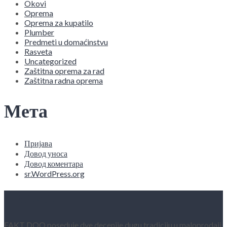
Okovi
Oprema
Oprema za kupatilo
Plumber
Predmeti u domaćinstvu
Rasveta
Uncategorized
Zaštitna oprema za rad
Zaštitna radna oprema
Мета
Пријава
Довод уноса
Довод коментара
sr.WordPress.org
O NAMA
FAKT DOO poseduje dve decenije dugu tradiciju u maloprodaji