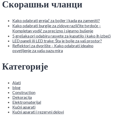
Скорашњи чланци
Kako odabrati grejač za bojler i kada ga zameniti?
Kako odabrati burgije za zidove različite tvrdoće –
Kompletan vodič za precizno i sigurno bušenje
5 grešaka pri odabiru rasvete za kupatilo i kako ih izbeći
LED paneli ili LED trake: Šta je bolje za vaš prostor?
Reflektori za dvorište – Kako odabrati idealno
osvetljenje za vašu oazu mira
Категорије
Alati
blog
Construction
Dekoracija
Elektromaterijal
Kućni aparati
Kućni aparati i rezervni delovi