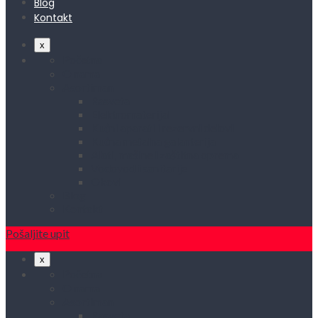
Blog
Kontakt
x
Početna
O nama
Asortiman
Rasveta
Elektromaterijal
Kućni aparati i rezervni delovi
Kućna metalna galanterija
Alati, mašine i zaštitna oprema
Vodovod i sanitarije
Okovi
Blog
Kontakt
Pošaljite upit
x
Početna
O nama
Asortiman
Rasveta