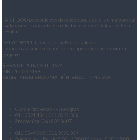
O NAMA
FAKT DOO poseduje dve decenije dugu tradiciju u maloprodaji
i veleprodaji u oblasti elektroinstalacija, kao i delova za belu
tehniku.
DELATNOST:
trgovina na veliko metalnom
robom,instalacionim materijalima opremom i priborom za
grejanje.
ŠIFRA DELATNOSTI :
4674
PIB
– 100147499
REGISTARSKI BROJ/MATIČNI BROJ
– 17135694
Kontakt informacije
Gundulićev venac 44, Beograd
011 3391 484 | 011 3391 368
Prodavnica: 066 802 8607
info@fakt.rs
011 3349 865 | 011 3391 369
Ponedeljak - Petak: 8:00 - 19:00 | Subota: 8:00-15:00