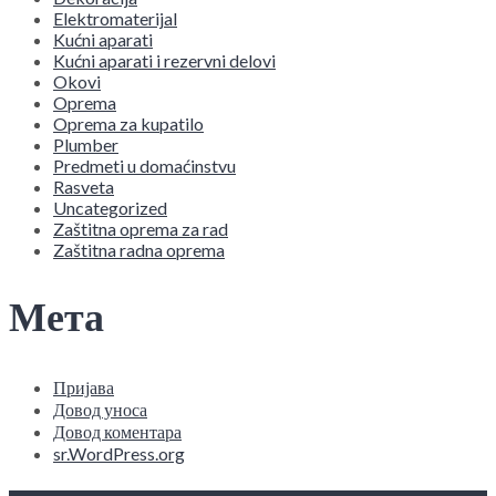
Elektromaterijal
Kućni aparati
Kućni aparati i rezervni delovi
Okovi
Oprema
Oprema za kupatilo
Plumber
Predmeti u domaćinstvu
Rasveta
Uncategorized
Zaštitna oprema za rad
Zaštitna radna oprema
Мета
Пријава
Довод уноса
Довод коментара
sr.WordPress.org