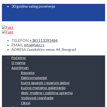
30 godina vašeg poverenja
TELEFON
+381113391484
EMAIL
info@fakt.rs
ADRESA
Gundulićev venac 44, Beograd
Početna
O nama
Asortiman
Rasveta
Elektromaterijal
Kućni aparati i rezervni delovi
Kućna metalna galanterija
Alati, mašine i zaštitna oprema
Vodovod i sanitarije
Okovi