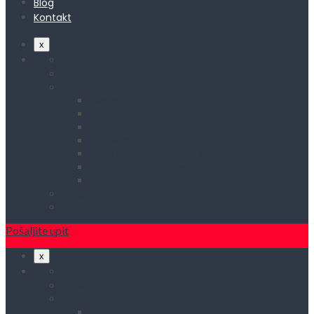
Blog
Kontakt
x
Početna
O nama
Asortiman
Rasveta
Elektromaterijal
Kućni aparati i rezervni delovi
Kućna metalna galanterija
Alati, mašine i zaštitna oprema
Vodovod i sanitarije
Okovi
Blog
Kontakt
Pošaljite upit
x
Početna
O nama
Asortiman
Rasveta