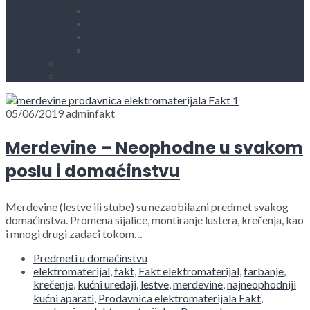
Kućni aparati i rezervni delovi
Alati, mašine i zaštitna oprema
Vodovod i sanitarije
Okovi
Kontakt
Blog
05/06/2019
adminfakt
Merdevine – Neophodne u svakom
poslu i domaćinstvu
Merdevine (lestve ili stube) su nezaobilazni predmet svakog
domaćinstva. Promena sijalice, montiranje lustera, krečenja, kao
i mnogi drugi zadaci tokom…
Predmeti u domaćinstvu
elektromaterijal
,
fakt
,
Fakt elektromaterijal
,
farbanje
,
krečenje
,
kućni uređaji
,
lestve
,
merdevine
,
najneophodniji
kućni aparati
,
Prodavnica elektromaterijala Fakt
,