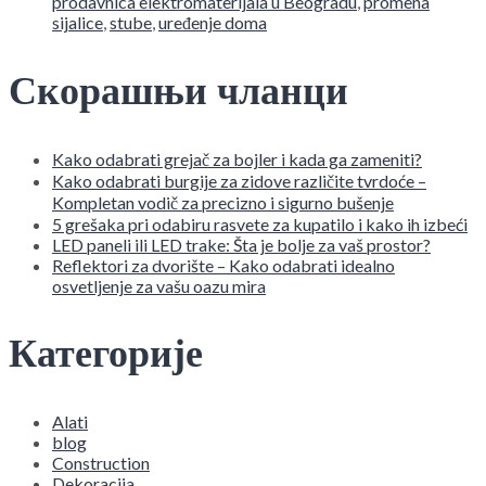
prodavnica elektromaterijala u Beogradu
,
promena
sijalice
,
stube
,
uređenje doma
Скорашњи чланци
Kako odabrati grejač za bojler i kada ga zameniti?
Kako odabrati burgije za zidove različite tvrdoće –
Kompletan vodič za precizno i sigurno bušenje
5 grešaka pri odabiru rasvete za kupatilo i kako ih izbeći
LED paneli ili LED trake: Šta je bolje za vaš prostor?
Reflektori za dvorište – Kako odabrati idealno
osvetljenje za vašu oazu mira
Категорије
Alati
blog
Construction
Dekoracija