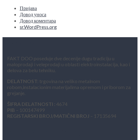
Пријава
Довод уноса
Довод коментара
sr.WordPress.org
O NAMA
FAKT DOO poseduje dve decenije dugu tradiciju u
maloprodaji i veleprodaji u oblasti elektroinstalacija, kao i
delova za belu tehniku.
DELATNOST:
trgovina na veliko metalnom
robom,instalacionim materijalima opremom i priborom za
grejanje.
ŠIFRA DELATNOSTI :
4674
PIB
– 100147499
REGISTARSKI BROJ/MATIČNI BROJ
– 17135694
Kontakt informacije