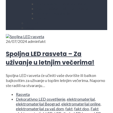
Kućni aparati i rezervni delovi
Alati, mašine i zaštitna oprema
Vodovod i sanitarije
Okovi
Kontakt
Blog
26/07/2024
adminfakt
Spoljna LED rasveta – Za
uživanje u letnjim večerima!
Spoljna LED rasveta će učiniti vaše dvorište ili balkon
bajkovitim za uživanje u toplim letnjim večerima. Naporno
ste radili na stvaranju…
Rasveta
Dekorativno LED osvetljenje
,
elektromaterijal
,
elektromaterijal Beograd
,
elektromaterijal online
,
elektromaterijal za vaš dom
,
fakt
,
fakt doo
,
Fakt