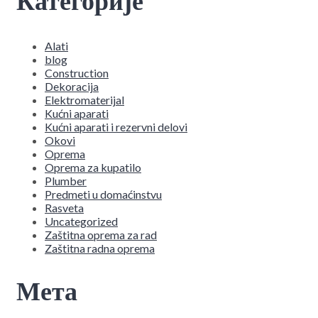
Категорије
Alati
blog
Construction
Dekoracija
Elektromaterijal
Kućni aparati
Kućni aparati i rezervni delovi
Okovi
Oprema
Oprema za kupatilo
Plumber
Predmeti u domaćinstvu
Rasveta
Uncategorized
Zaštitna oprema za rad
Zaštitna radna oprema
Мета