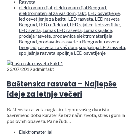
Rasveta
elektromaterijal
,
elektromaterijal Beograd
,
elektromaterijal za vaš dom
,
fakt
,
LED osvetljenje
,
led osvetljenje za baštu
,
LED rasveta
,
LED rasveta
Beograd
,
LED reflektori
,
LED sijalice
,
led svetiljke
,
LED svetla
,
Lumax LED rasveta
,
Lumax sijalice
,
prodaja rasvete
,
prodavnica elektromaterijala
Beograd
,
prodavnica rasvete u Beogradu
,
rasveta
beograd
,
rasveta za vaš dom
,
spoljašnja LED rasveta
,
spoljašnja rasveta
,
spoljnje LED osvetljenje
23/07/2019
adminfakt
Baštenska rasveta – Najlepše
ideje za letnje večeri
Baštenska rasveta naglasiće lepotu vašeg dvorišta.
Savremeno doba karateriše brz način života, stres i gomila
poslovnih obaveza. Pa ne čudi…
Elektromaterijal