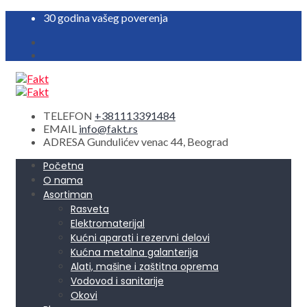
30 godina vašeg poverenja
TELEFON
+381113391484
EMAIL
info@fakt.rs
ADRESA
Gundulićev venac 44, Beograd
Početna
O nama
Asortiman
Rasveta
Elektromaterijal
Kućni aparati i rezervni delovi
Kućna metalna galanterija
Alati, mašine i zaštitna oprema
Vodovod i sanitarije
Okovi