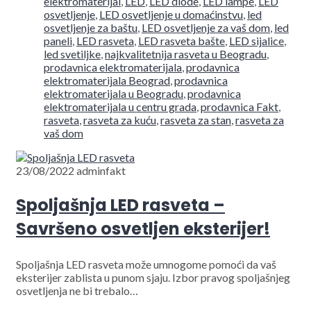
elektromaterijal
,
LED
,
LED diode
,
LED lampe
,
LED
osvetljenje
,
LED osvetljenje u domaćinstvu
,
led
osvetljenje za baštu
,
LED osvetljenje za vaš dom
,
led
paneli
,
LED rasveta
,
LED rasveta bašte
,
LED sijalice
,
led svetiljke
,
najkvalitetnija rasveta u Beogradu
,
prodavnica elektromaterijala
,
prodavnica
elektromaterijala Beograd
,
prodavnica
elektromaterijala u Beogradu
,
prodavnica
elektromaterijala u centru grada
,
prodavnica Fakt
,
rasveta
,
rasveta za kuću
,
rasveta za stan
,
rasveta za
vaš dom
23/08/2022
adminfakt
Spoljašnja LED rasveta –
Savršeno osvetljen eksterijer!
Spoljašnja LED rasveta može umnogome pomoći da vaš
eksterijer zablista u punom sjaju. Izbor pravog spoljašnjeg
osvetljenja ne bi trebalo…