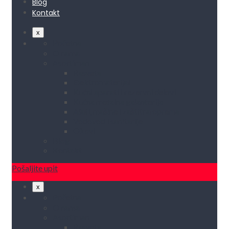
Blog
Kontakt
x
Početna
O nama
Asortiman
Rasveta
Elektromaterijal
Kućni aparati i rezervni delovi
Kućna metalna galanterija
Alati, mašine i zaštitna oprema
Vodovod i sanitarije
Okovi
Blog
Kontakt
Pošaljite upit
x
Početna
O nama
Asortiman
Rasveta