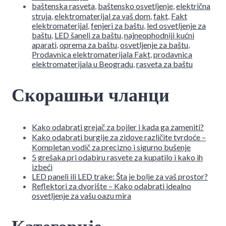
baštenska rasveta
,
baštensko osvetljenje
,
električna
struja
,
elektromaterijal za vaš dom
,
fakt
,
Fakt
elektromaterijal
,
fenjeri za baštu
,
led osvetljenje za
baštu
,
LED šaneli za baštu
,
najneophodniji kućni
aparati
,
oprema za baštu
,
osvetljenje za baštu
,
Prodavnica elektromaterijala Fakt
,
prodavnica
elektromaterijala u Beogradu
,
rasveta za baštu
Скорашњи чланци
Kako odabrati grejač za bojler i kada ga zameniti?
Kako odabrati burgije za zidove različite tvrdoće –
Kompletan vodič za precizno i sigurno bušenje
5 grešaka pri odabiru rasvete za kupatilo i kako ih
izbeći
LED paneli ili LED trake: Šta je bolje za vaš prostor?
Reflektori za dvorište – Kako odabrati idealno
osvetljenje za vašu oazu mira