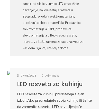
lumax led sijalice
,
Lumax LED unutrašnje
osvetljenje
,
najkvalitetnija rasveta u
Beogradu
,
prodaja elektromaterijala
,
prodavnica elektromaterijala
,
Prodavnica
elektromaterijala Fakt
,
prodavnica
elektromaterijala u Beogradu
,
rasveta
,
rasveta za kuću
,
rasveta za stan
,
rasveta za
vaš dom
,
sijalice
,
uređenje doma
07/08/2023
Adminfakt
LED rasveta za kuhinju
LED rasveta za kuhinju predstavlja sjajan
izbor. Ako preuređujete svoju kuhinju ili želite
da zamenite rasvetu, LED osvetljenje će