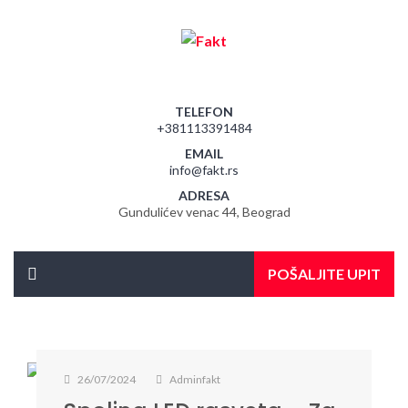
TELEFON
+381113391484
EMAIL
info@fakt.rs
ADRESA
Gundulićev venac 44, Beograd
POŠALJITE UPIT
26/07/2024
Adminfakt