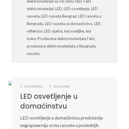
elektromaterijal za vaš dom
,
fakt
,
Fakt
elektromaterijal
,
LED
,
LED osvetljenje
,
LED
rasveta
,
LED rasveta Beograd
,
LED rasveta u
Beogradu
,
LED rasveta za domaćinstvo
,
LED
reflektori
,
LED sijalice
,
led svetiljke
,
led
trake
,
Prodavnica elektromaterijala Fakt
,
prodavnica elektromaterijala u Beogradu
,
rasveta
26/04/2022
Adminfakt
LED osvetljenje u
domaćinstvu
LED osvetljenje u domaćinstvu predstavlja
najpopularniju vrstu rasvete u poslednjih