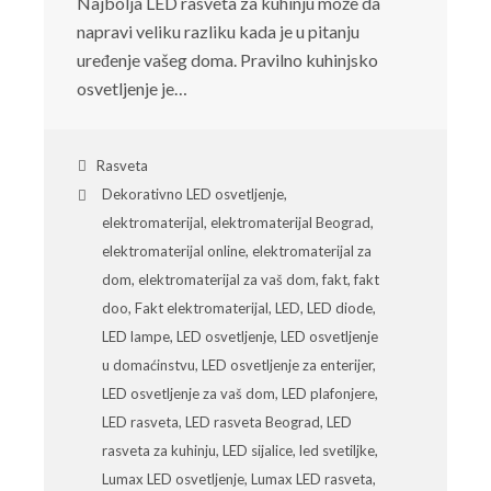
Najbolja LED rasveta za kuhinju može da
napravi veliku razliku kada je u pitanju
uređenje vašeg doma. Pravilno kuhinjsko
osvetljenje je…
Rasveta
Dekorativno LED osvetljenje
,
elektromaterijal
,
elektromaterijal Beograd
,
elektromaterijal online
,
elektromaterijal za
dom
,
elektromaterijal za vaš dom
,
fakt
,
fakt
doo
,
Fakt elektromaterijal
,
LED
,
LED diode
,
LED lampe
,
LED osvetljenje
,
LED osvetljenje
u domaćinstvu
,
LED osvetljenje za enterijer
,
LED osvetljenje za vaš dom
,
LED plafonjere
,
LED rasveta
,
LED rasveta Beograd
,
LED
rasveta za kuhinju
,
LED sijalice
,
led svetiljke
,
Lumax LED osvetljenje
,
Lumax LED rasveta
,