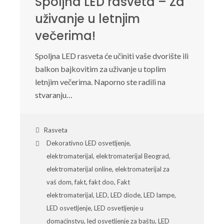
Spoljna LED rasveta – Za
uživanje u letnjim
večerima!
Spoljna LED rasveta će učiniti vaše dvorište ili
balkon bajkovitim za uživanje u toplim
letnjim večerima. Naporno ste radili na
stvaranju…
Rasveta
Dekorativno LED osvetljenje
,
elektromaterijal
,
elektromaterijal Beograd
,
elektromaterijal online
,
elektromaterijal za
vaš dom
,
fakt
,
fakt doo
,
Fakt
elektromaterijal
,
LED
,
LED diode
,
LED lampe
,
LED osvetljenje
,
LED osvetljenje u
domaćinstvu
,
led osvetljenje za baštu
,
LED