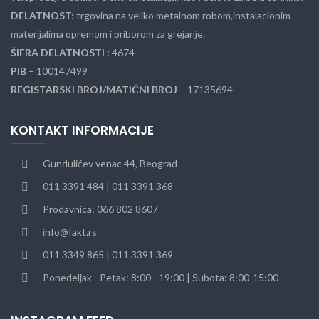
DELATNOST:
trgovina na veliko metalnom robom,instalacionim
materijalima opremom i priborom za grejanje.
ŠIFRA DELATNOSTI :
4674
PIB
– 100147499
REGISTARSKI BROJ/MATIČNI BROJ
– 17135694
KONTAKT INFORMACIJE
Gundulićev venac 44, Beograd
011 3391 484 | 011 3391 368
Prodavnica: 066 802 8607
info@fakt.rs
011 3349 865 | 011 3391 369
Ponedeljak - Petak: 8:00 - 19:00 | Subota: 8:00-15:00