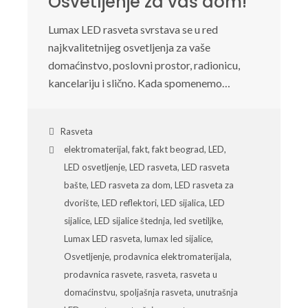
Osvetljenje za vaš dom!
Lumax LED rasveta svrstava se u red
najkvalitetnijeg osvetljenja za vaše
domaćinstvo, poslovni prostor, radionicu,
kancelariju i slično. Kada spomenemo…
Rasveta
elektromaterijal
,
fakt
,
fakt beograd
,
LED
,
LED osvetljenje
,
LED rasveta
,
LED rasveta
bašte
,
LED rasveta za dom
,
LED rasveta za
dvorište
,
LED reflektori
,
LED sijalica
,
LED
sijalice
,
LED sijalice štednja
,
led svetiljke
,
Lumax LED rasveta
,
lumax led sijalice
,
Osvetljenje
,
prodavnica elektromaterijala
,
prodavnica rasvete
,
rasveta
,
rasveta u
domaćinstvu
,
spoljašnja rasveta
,
unutrašnja