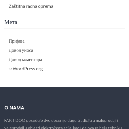
Zaštitna radna oprema
Мета
Пријава
Довод уноса
Довод коментара
sr.WordPress.org
O NAMA
FAKT DOO poseduje dve decenije dugu tradiciju u maloprodaji i
veleprodaji u oblasti elektroinstalacija, kao i delova za belu tehniku.