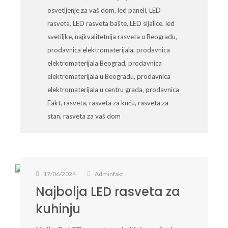
osvetljenje za vaš dom
,
led paneli
,
LED
rasveta
,
LED rasveta bašte
,
LED sijalice
,
led
svetiljke
,
najkvalitetnija rasveta u Beogradu
,
prodavnica elektromaterijala
,
prodavnica
elektromaterijala Beograd
,
prodavnica
elektromaterijala u Beogradu
,
prodavnica
elektromaterijala u centru grada
,
prodavnica
Fakt
,
rasveta
,
rasveta za kuću
,
rasveta za
stan
,
rasveta za vaš dom
17/06/2024
Adminfakt
Najbolja LED rasveta za
kuhinju