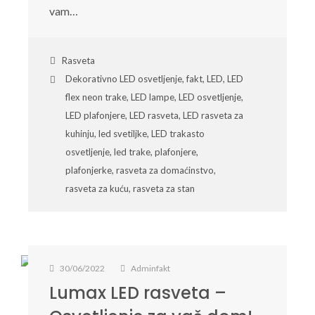
vam…
Rasveta
Dekorativno LED osvetljenje
,
fakt
,
LED
,
LED
flex neon trake
,
LED lampe
,
LED osvetljenje
,
LED plafonjere
,
LED rasveta
,
LED rasveta za
kuhinju
,
led svetiljke
,
LED trakasto
osvetljenje
,
led trake
,
plafonjere
,
plafonjerke
,
rasveta za domaćinstvo
,
rasveta za kuću
,
rasveta za stan
30/06/2022
Adminfakt
Lumax LED rasveta –