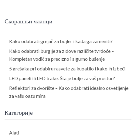
Скорашњи чланци
Kako odabrati grejač za bojler i kada ga zameniti?
Kako odabrati burgije za zidove različite tvrdoće –
Kompletan vodič za precizno i sigurno bušenje
5 grešaka pri odabiru rasvete za kupatilo i kako ih izbeći
LED paneli ili LED trake: Šta je bolje za vaš prostor?
Reflektori za dvorište – Kako odabrati idealno osvetljenje
za vašu oazu mira
Категорије
Alati