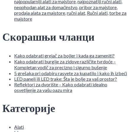
najpopularniji alati za majstore
,
najpoznatiji ručni alati
,
neophodan alat za domaćinstvo
,
pribor za majstore
,
prodaja alata za majstore
,
ručni alat
,
Ručni alati
,
torbe za
majstore
Скорашњи чланци
Kako odabrati grejač za bojler i kada ga zameniti?
Kako odabrati burgije za zidove različite tvrdoće –
Kompletan vodič za precizno i sigurno bušenje
5 grešaka pri odabiru rasvete za kupatilo i kako ih izbeći
LED paneli ili LED trake: Šta je bolje za vaš prostor?
Reflektori za dvorište – Kako odabrati idealno
osvetljenje za vašu oazu mira
Категорије
Alati