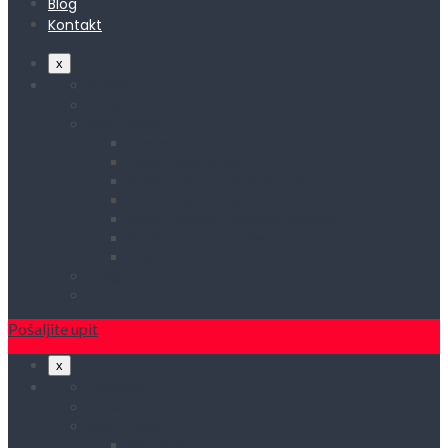
Blog
Kontakt
x
Početna
O nama
Asortiman
Rasveta
Elektromaterijal
Kućni aparati i rezervni delovi
Kućna metalna galanterija
Alati, mašine i zaštitna oprema
Vodovod i sanitarije
Okovi
Blog
Kontakt
Pošaljite upit
x
Početna
O nama
Asortiman
Rasveta