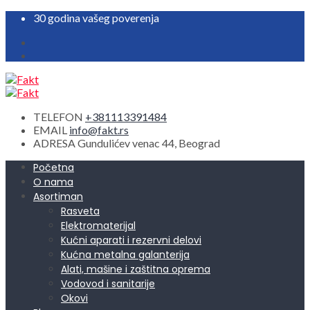
30 godina vašeg poverenja
TELEFON
+381113391484
EMAIL
info@fakt.rs
ADRESA
Gundulićev venac 44, Beograd
Početna
O nama
Asortiman
Rasveta
Elektromaterijal
Kućni aparati i rezervni delovi
Kućna metalna galanterija
Alati, mašine i zaštitna oprema
Vodovod i sanitarije
Okovi