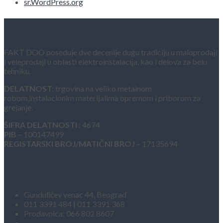
sr.WordPress.org
O NAMA
FAKT DOO poseduje dve decenije dugu tradiciju u maloprodaji
i veleprodaji u oblasti elektroinstalacija, kao i delova za belu
tehniku.
DELATNOST:
trgovina na veliko metalnom
robom,instalacionim materijalima opremom i priborom za
grejanje.
ŠIFRA DELATNOSTI :
4674
PIB
– 100147499
REGISTARSKI BROJ/MATIČNI BROJ
– 17135694
Kontakt informacije
Gundulićev venac 44, Beograd
011 3391 484 | 011 3391 368
Prodavnica: 066 802 8607
info@fakt.rs