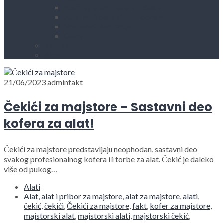
Kućni aparati i rezervni delovi
Alati, mašine i zaštitna oprema
Vodovod i sanitarije
Okovi
Kontakt
Blog
21/06/2023
adminfakt
Čekići za majstore – Sastavni deo
kofera za alat!
Čekići za majstore predstavljaju neophodan, sastavni deo
svakog profesionalnog kofera ili torbe za alat. Čekić je daleko
više od pukog…
Alati
Alat
,
alat i pribor za majstore
,
alat za majstore
,
alati
,
čekić
,
čekići
,
Čekići za majstore
,
fakt
,
kofer za majstore
,
majstorski alat
,
majstorski alati
,
majstorski čekić
,