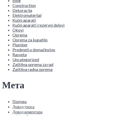
blog
Construction
Dekoracija
Elektromaterijal
Kućni aparati
Kućni aparati i rezervni delovi
Okovi
Oprema
Oprema za kupatilo
Plumber
Predmeti u domaćinstvu
Rasveta
Uncategorized
Zaštitna oprema za rad
Zaštitna radna oprema
Мета
Пријава
Довод уноса
Довод коментара