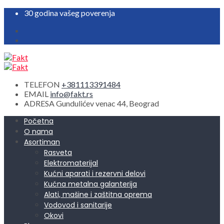
30 godina vašeg poverenja
TELEFON
+381113391484
EMAIL
info@fakt.rs
ADRESA
Gundulićev venac 44, Beograd
Početna
O nama
Asortiman
Rasveta
Elektromaterijal
Kućni aparati i rezervni delovi
Kućna metalna galanterija
Alati, mašine i zaštitna oprema
Vodovod i sanitarije
Okovi