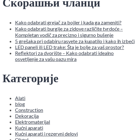
Скорашњи чланци
Kako odabrati grejač za bojler i kada ga zameniti?
Kako odabrati burgije za zidove različite tvrdoće –
Kompletan vodič za precizno i sigurno bušenje
5 grešaka pri odabiru rasvete za kupatilo i kako ih izbeći
LED paneli ili LED trake: Šta je bolje za vaš prostor?
Reflektori za dvorište – Kako odabrati idealno
osvetljenje za vašu oazu mira
Категорије
Alati
blog
Construction
Dekoracija
Elektromaterijal
Kućni aparati
Kućni aparati i rezervni delovi
Okovi