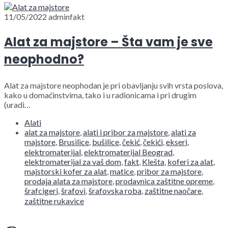
11/05/2022
adminfakt
Alat za majstore – Šta vam je sve
neophodno?
Alat za majstore neophodan je pri obavljanju svih vrsta poslova,
kako u domaćinstvima, tako i u radionicama i pri drugim
(uradi…
Alati
alat za majstore
,
alati i pribor za majstore
,
alati za
majstore
,
Brusilice
,
bušilice
,
čekić
,
čekići
,
ekseri
,
elektromaterijal
,
elektromaterijal Beograd
,
elektromaterijal za vaš dom
,
fakt
,
Klešta
,
koferi za alat
,
majstorski kofer za alat
,
matice
,
pribor za majstore
,
prodaja alata za majstore
,
prodavnica zaštitne opreme
,
šrafcigeri
,
šrafovi
,
šrafovska roba
,
zaštitne naočare
,
zaštitne rukavice