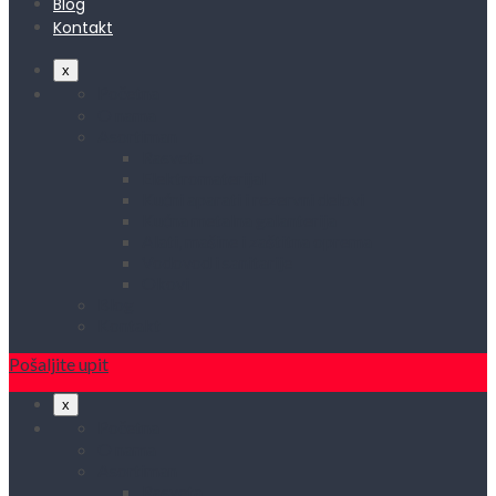
Blog
Kontakt
x
Početna
O nama
Asortiman
Rasveta
Elektromaterijal
Kućni aparati i rezervni delovi
Kućna metalna galanterija
Alati, mašine i zaštitna oprema
Vodovod i sanitarije
Okovi
Blog
Kontakt
Pošaljite upit
x
Početna
O nama
Asortiman
Rasveta