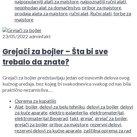
najpopularniji alati za majstore
,
najpoznatiji ručni alati
,
neophodan alat za domaćinstvo
,
pribor za majstore
,
prodaja alata za majstore
,
ručni alat
,
Ručni alati
,
torbe za
majstore
23/05/2022
adminfakt
Grejači za bojler – Šta bi sve
trebalo da znate?
Grejači za bojler predstavljaju jedan od osnovnih delova ovog
kućnog uređaja, bez kojeg bi svakodnevica svakog od nas bila
praktično nezamisliva….
Oprema za kupatilo
Alat
,
bojler
,
delovi za belu tehniku
,
delovi za bojler
,
delovi
za kuće aparate
,
elektro galanterija
,
elektromaterijal
,
elektromaterijal Beograd
,
fakt
,
grejač
,
grejač za bojler
,
grejači za bojler
,
pribor za majstore
,
rezervni delovi
,
rezervni delovi za kućne aparate
,
zaštitna oprema za rad