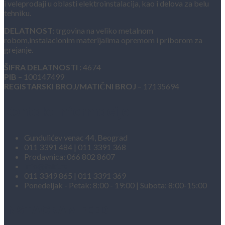
i veleprodaji u oblasti elektroinstalacija, kao i delova za belu
tehniku.
DELATNOST:
trgovina na veliko metalnom
robom,instalacionim materijalima opremom i priborom za
grejanje.
ŠIFRA DELATNOSTI :
4674
PIB
– 100147499
REGISTARSKI BROJ/MATIČNI BROJ
– 17135694
Kontakt informacije
Gundulićev venac 44, Beograd
011 3391 484 | 011 3391 368
Prodavnica: 066 802 8607
info@fakt.rs
011 3349 865 | 011 3391 369
Ponedeljak - Petak: 8:00 - 19:00 | Subota: 8:00-15:00
INSTAGRAM FEED