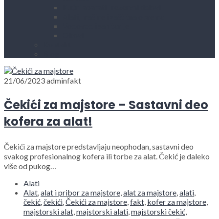
Kućni aparati i rezervni delovi
Alati, mašine i zaštitna oprema
Vodovod i sanitarije
Okovi
Kontakt
Blog
21/06/2023
adminfakt
Čekići za majstore – Sastavni deo
kofera za alat!
Čekići za majstore predstavljaju neophodan, sastavni deo
svakog profesionalnog kofera ili torbe za alat. Čekić je daleko
više od pukog…
Alati
Alat
,
alat i pribor za majstore
,
alat za majstore
,
alati
,
čekić
,
čekići
,
Čekići za majstore
,
fakt
,
kofer za majstore
,
majstorski alat
,
majstorski alati
,
majstorski čekić
,