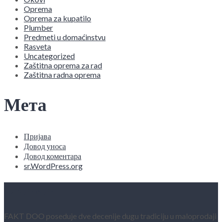
Oprema
Oprema za kupatilo
Plumber
Predmeti u domaćinstvu
Rasveta
Uncategorized
Zaštitna oprema za rad
Zaštitna radna oprema
Мета
Пријава
Довод уноса
Довод коментара
sr.WordPress.org
O NAMA
FAKT DOO poseduje dve decenije dugu tradiciju u maloprodaji