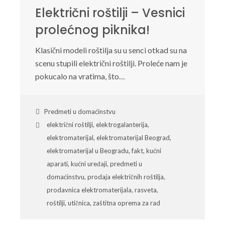
Električni roštilji – Vesnici
prolećnog piknika!
Klasični modeli roštilja su u senci otkad su na
scenu stupili električni roštilji. Proleće nam je
pokucalo na vratima, što…
Predmeti u domaćinstvu
električni roštilji
,
elektrogalanterija
,
elektromaterijal
,
elektromaterijal Beograd
,
elektromaterijal u Beogradu
,
fakt
,
kućni
aparati
,
kućni uređaji
,
predmeti u
domaćinstvu
,
prodaja električnih roštilja
,
prodavnica elektromaterijala
,
rasveta
,
roštilji
,
utičnica
,
zaštitna oprema za rad