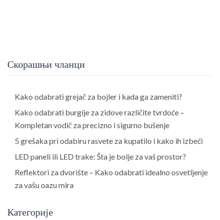
Скорашњи чланци
Kako odabrati grejač za bojler i kada ga zameniti?
Kako odabrati burgije za zidove različite tvrdoće –
Kompletan vodič za precizno i sigurno bušenje
5 grešaka pri odabiru rasvete za kupatilo i kako ih izbeći
LED paneli ili LED trake: Šta je bolje za vaš prostor?
Reflektori za dvorište – Kako odabrati idealno osvetljenje
za vašu oazu mira
Категорије