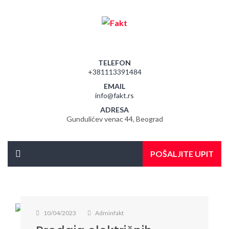
TELEFON
+381113391484
EMAIL
info@fakt.rs
ADRESA
Gundulićev venac 44, Beograd
POŠALJITE UPIT
10/04/2023
Adminfakt