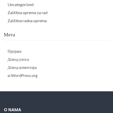
Uncategorized
Zaštitna oprema za rad
Zaštitna radna oprema
Мета
Пријава
Довод уноса
Довод коментара
sr.WordPress.org
O NAMA