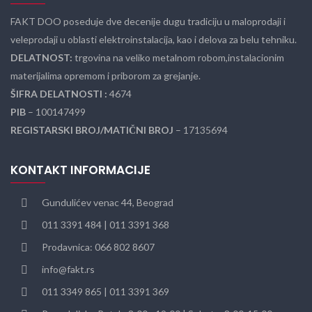
FAKT DOO poseduje dve decenije dugu tradiciju u maloprodaji i
veleprodaji u oblasti elektroinstalacija, kao i delova za belu tehniku.
DELATNOST:
trgovina na veliko metalnom robom,instalacionim
materijalima opremom i priborom za grejanje.
ŠIFRA DELATNOSTI :
4674
PIB
– 100147499
REGISTARSKI BROJ/MATIČNI BROJ
– 17135694
KONTAKT INFORMACIJE
Gundulićev venac 44, Beograd
011 3391 484 | 011 3391 368
Prodavnica: 066 802 8607
info@fakt.rs
011 3349 865 | 011 3391 369