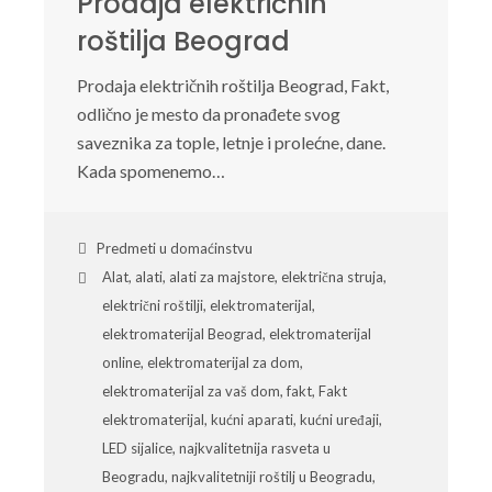
Prodaja električnih
roštilja Beograd
Prodaja električnih roštilja Beograd, Fakt,
odlično je mesto da pronađete svog
saveznika za tople, letnje i prolećne, dane.
Kada spomenemo…
Predmeti u domaćinstvu
Alat
,
alati
,
alati za majstore
,
električna struja
,
električni roštilji
,
elektromaterijal
,
elektromaterijal Beograd
,
elektromaterijal
online
,
elektromaterijal za dom
,
elektromaterijal za vaš dom
,
fakt
,
Fakt
elektromaterijal
,
kućni aparati
,
kućni uređaji
,
LED sijalice
,
najkvalitetnija rasveta u
Beogradu
,
najkvalitetniji roštilj u Beogradu
,