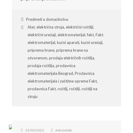
Predmeti u domaćinstvu
Alat
,
električna struja
,
električni roštilji
,
električni uređaji
,
elektromaterijal
,
fakt
,
Fakt
elektromaterijal
,
kućni aparati
,
kućni uređaji
,
priprema hrane
,
priprema hrane na
otvorenom
,
prodaja električnih roštilja
,
prodaja roštilja
,
prodavnica
elektromaterijala Beograd
,
Prodavnica
elektromaterijala i zaštitne opreme Fakt
,
prodavnica Fakt
,
roštilj
,
roštilji
,
roštilji na
struju
23/03/2022
Adminfakt