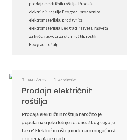
prodaja električnih roštilja
,
Prodaja
električnih roštilja Beograd
,
prodavnica
elektromaterijala
,
prodavnica
elektromaterijala Beograd
,
rasveta
,
rasveta
za kuću
,
rasveta za stan
,
roštilj
,
roštilj
Beograd
,
roštilji
04/08/2022
Adminfakt
Prodaja električnih
roštilja
Prodaja električnih roštilja naročito je
popularna u jeku letnje sezone. Zbog čega je
tako? Električni roštilji nude nam mogućnost
pripremanja ukusnih…