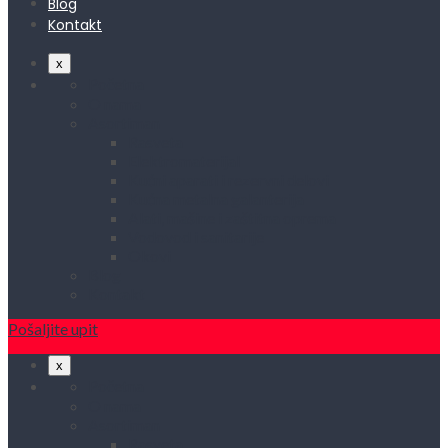
Blog
Kontakt
x
Početna
O nama
Asortiman
Rasveta
Elektromaterijal
Kućni aparati i rezervni delovi
Kućna metalna galanterija
Alati, mašine i zaštitna oprema
Vodovod i sanitarije
Okovi
Blog
Kontakt
Pošaljite upit
x
Početna
O nama
Asortiman
Rasveta