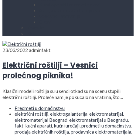
Kućni aparati i rezervni delovi
Alati, mašine i zaštitna oprema
Vodovod i sanitarije
Okovi
Kontakt
Blog
23/03/2022
adminfakt
Električni roštilji – Vesnici
prolećnog piknika!
Klasični modeli roštilja su u senci otkad su na scenu stupili
električni roštilji. Proleće nam je pokucalo na vratima, što…
Predmeti u domaćinstvu
električni roštilji
,
elektrogalanterija
,
elektromaterijal
,
elektromaterijal Beograd
,
elektromaterijal u Beogradu
,
fakt
,
kućni aparati
,
kućni uređaji
,
predmeti u domaćinstvu
,
prodaja električnih roštilja
,
prodavnica elektromaterijala
,