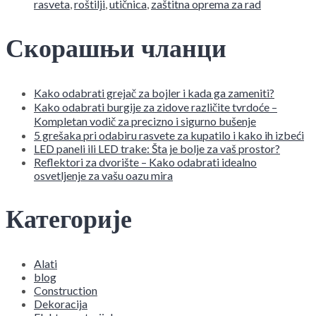
rasveta
,
roštilji
,
utičnica
,
zaštitna oprema za rad
Скорашњи чланци
Kako odabrati grejač za bojler i kada ga zameniti?
Kako odabrati burgije za zidove različite tvrdoće –
Kompletan vodič za precizno i sigurno bušenje
5 grešaka pri odabiru rasvete za kupatilo i kako ih izbeći
LED paneli ili LED trake: Šta je bolje za vaš prostor?
Reflektori za dvorište – Kako odabrati idealno
osvetljenje za vašu oazu mira
Категорије
Alati
blog
Construction
Dekoracija