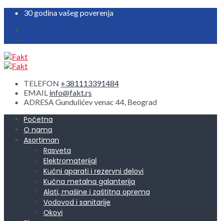
30 godina vašeg poverenja
TELEFON
+381113391484
EMAIL
info@fakt.rs
ADRESA
Gundulićev venac 44, Beograd
Početna
O nama
Asortiman
Rasveta
Elektromaterijal
Kućni aparati i rezervni delovi
Kućna metalna galanterija
Alati, mašine i zaštitna oprema
Vodovod i sanitarije
Okovi