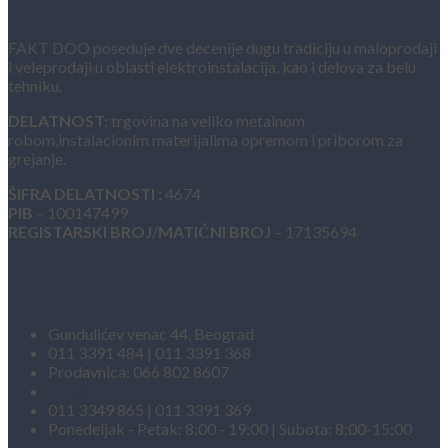
FAKT DOO poseduje dve decenije dugu tradiciju u maloprodaji
i veleprodaji u oblasti elektroinstalacija, kao i delova za belu
tehniku.
DELATNOST:
trgovina na veliko metalnom
robom,instalacionim materijalima opremom i priborom za
grejanje.
ŠIFRA DELATNOSTI :
4674
PIB
– 100147499
REGISTARSKI BROJ/MATIČNI BROJ
– 17135694
Kontakt informacije
Gundulićev venac 44, Beograd
011 3391 484 | 011 3391 368
Prodavnica: 066 802 8607
info@fakt.rs
011 3349 865 | 011 3391 369
Ponedeljak - Petak: 8:00 - 19:00 | Subota: 8:00-15:00