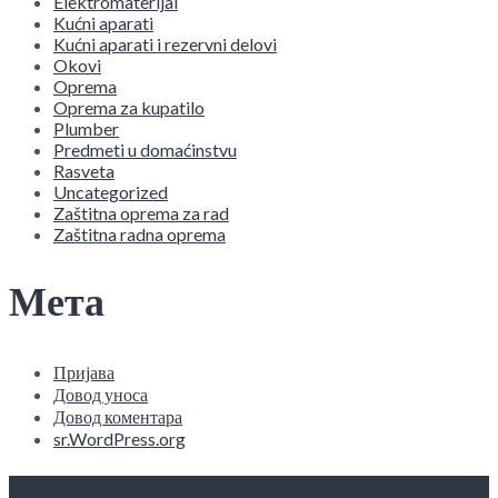
Elektromaterijal
Kućni aparati
Kućni aparati i rezervni delovi
Okovi
Oprema
Oprema za kupatilo
Plumber
Predmeti u domaćinstvu
Rasveta
Uncategorized
Zaštitna oprema za rad
Zaštitna radna oprema
Мета
Пријава
Довод уноса
Довод коментара
sr.WordPress.org
O NAMA