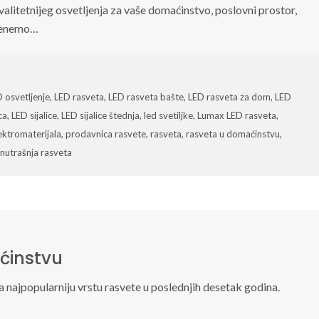
alitetnijeg osvetljenja za vaše domaćinstvo, poslovni prostor,
omenemo…
 osvetljenje
,
LED rasveta
,
LED rasveta bašte
,
LED rasveta za dom
,
LED
ca
,
LED sijalice
,
LED sijalice štednja
,
led svetiljke
,
Lumax LED rasveta
,
ektromaterijala
,
prodavnica rasvete
,
rasveta
,
rasveta u domaćinstvu
,
nutrašnja rasveta
ćinstvu
 najpopularniju vrstu rasvete u poslednjih desetak godina.