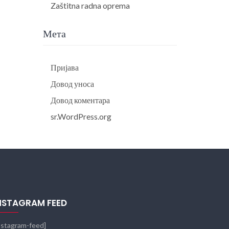
Zaštitna radna oprema
Мета
Пријава
Довод уноса
Довод коментара
sr.WordPress.org
NSTAGRAM FEED
nstagram-feed]