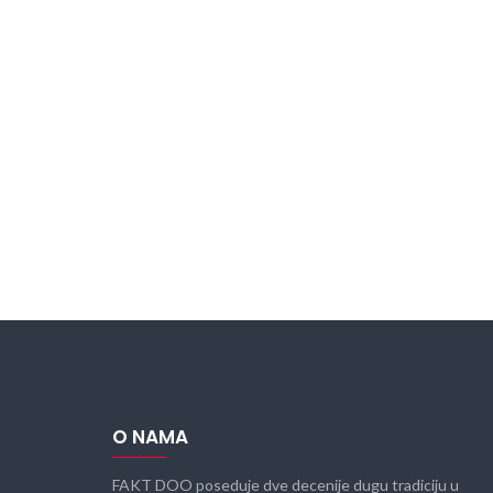
O NAMA
FAKT DOO poseduje dve decenije dugu tradiciju u