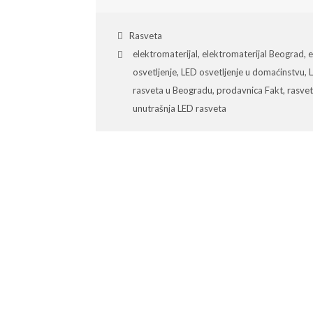
Rasveta
elektromaterijal
,
elektromaterijal Beograd
,
e
osvetljenje
,
LED osvetljenje u domaćinstvu
,
rasveta u Beogradu
,
prodavnica Fakt
,
rasve
unutrašnja LED rasveta