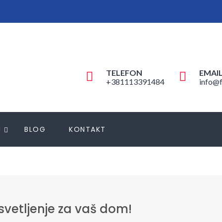
TELEFON
EMAI
+381113391484
info@f
N
BLOG
KONTAKT
vetljenje za vaš dom!