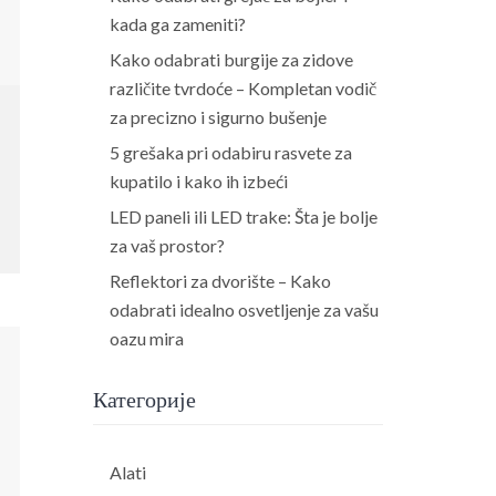
kada ga zameniti?
Kako odabrati burgije za zidove
različite tvrdoće – Kompletan vodič
za precizno i sigurno bušenje
5 grešaka pri odabiru rasvete za
kupatilo i kako ih izbeći
LED paneli ili LED trake: Šta je bolje
za vaš prostor?
Reflektori za dvorište – Kako
odabrati idealno osvetljenje za vašu
oazu mira
Категорије
Alati