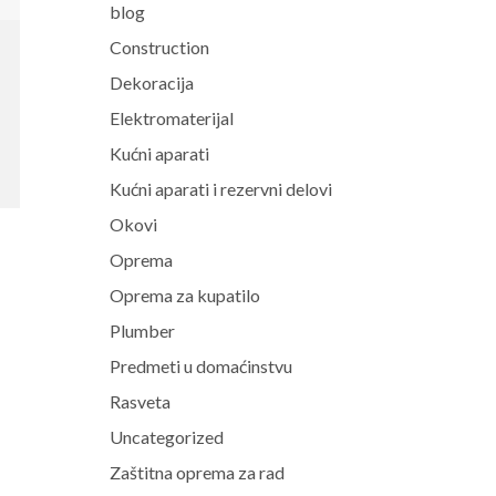
blog
Construction
Dekoracija
Elektromaterijal
Kućni aparati
Kućni aparati i rezervni delovi
Okovi
Oprema
Oprema za kupatilo
Plumber
Predmeti u domaćinstvu
Rasveta
Uncategorized
Zaštitna oprema za rad