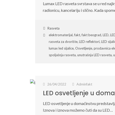
Lumax LED rasveta svrstava se u red najkv
radionicu, kancelariju i slično. Kada sp
Rasveta
elektromaterijal
,
fakt
,
fakt beograd
,
LED
,
LED
rasveta za dvorište
,
LED reflektori
,
LED sijali
lumax led sijalice
,
Osvetljenje
,
prodavnica el
spoljašnja rasveta
,
unutrašnja LED rasveta
,
u
26/04/2022
Adminfakt
LED osvetljenje u doma
LED osvetljenje u domaćinstvu predstavlja
Iznova i iznova možemo čuti da su LED…