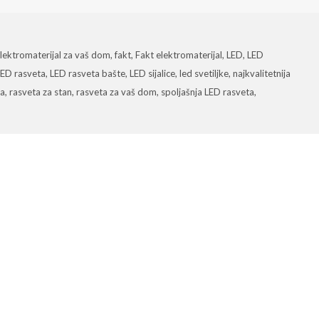
lektromaterijal za vaš dom
,
fakt
,
Fakt elektromaterijal
,
LED
,
LED
LED rasveta
,
LED rasveta bašte
,
LED sijalice
,
led svetiljke
,
najkvalitetnija
ta
,
rasveta za stan
,
rasveta za vaš dom
,
spoljašnja LED rasveta
,