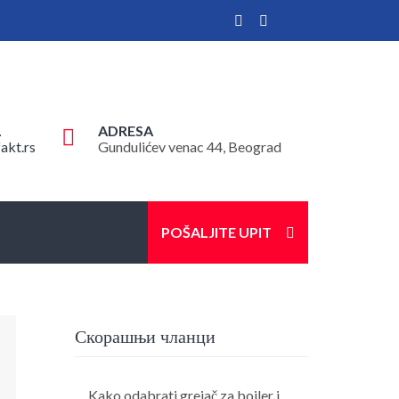
L
ADRESA
akt.rs
Gundulićev venac 44, Beograd
POŠALJITE UPIT
Скорашњи чланци
Kako odabrati grejač za bojler i