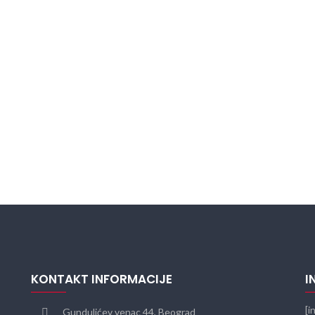
KONTAKT INFORMACIJE
I
[i
Gundulićev venac 44, Beograd