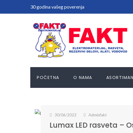
30 godina vašeg poverenja
POČETNA
O NAMA
ASORTIMA
30/06/2022
Adminfakt
Lumax LED rasveta – Os