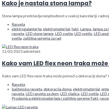
Kako je nastala stona lampa?
Stona lampa predstavlja neophodnost u svakoj kancelariji, radnoj
Rasveta
elektrogalanterija
,
elektromaterijal
,
fakt
,
Lampa
,
lampa za 
rasveta
,
LED stone lampe
,
LED svetla
,
LED svetlo
,
LED unut
svetla
,
zaštitna oprema za rad
11/01/2023
adminfakt
Kako vam LED flex neon traka može
Kako vam LED flex neon traka može pomoći u dekoraciji doma? U
Rasveta
baštenska rasveta
,
dekoracija doma
,
elektromaterijal
,
ente
rasveta
,
LED rasveta za dom
,
LED sijalica
,
LED svetla
,
LED s
Prodavnica elektromaterijala i zaštitne opreme Fakt
,
rasve