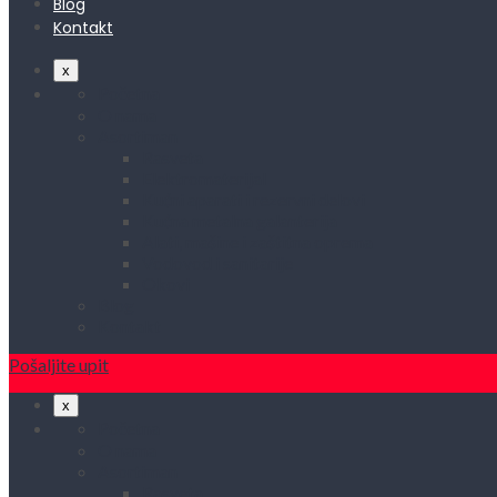
Blog
Kontakt
x
Početna
O nama
Asortiman
Rasveta
Elektromaterijal
Kućni aparati i rezervni delovi
Kućna metalna galanterija
Alati, mašine i zaštitna oprema
Vodovod i sanitarije
Okovi
Blog
Kontakt
Pošaljite upit
x
Početna
O nama
Asortiman
Rasveta