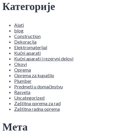
Категорије
Alati
blog
Construction
Dekoracija
Elektromaterijal
Kućni aparati
Kućni aparati i rezervni delovi
Okovi
Oprema
Oprema za kupatilo
Plumber
Predmeti u domaćinstvu
Rasveta
Uncategorized
Zaštitna oprema za rad
Zaštitna radna oprema
Мета