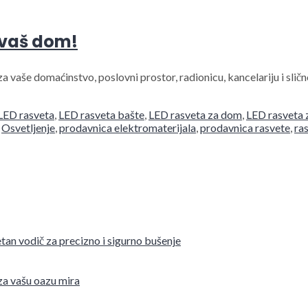
 vaš dom!
 za vaše domaćinstvo, poslovni prostor, radionicu, kancelariju i s
LED rasveta
,
LED rasveta bašte
,
LED rasveta za dom
,
LED rasveta 
,
Osvetljenje
,
prodavnica elektromaterijala
,
prodavnica rasvete
,
ra
tan vodič za precizno i sigurno bušenje
 za vašu oazu mira