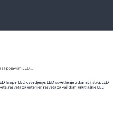
ciju sa pojavom LED…
ED lampe
,
LED osvetljenje
,
LED osvetljenje u domaćinstvu
,
LED
veta
,
rasveta za enterijer
,
rasveta za vaš dom
,
unutrašnje LED