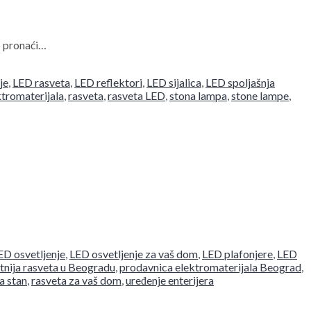
o pronaći…
je
,
LED rasveta
,
LED reflektori
,
LED sijalica
,
LED spoljašnja
tromaterijala
,
rasveta
,
rasveta LED
,
stona lampa
,
stone lampe
,
ED osvetljenje
,
LED osvetljenje za vaš dom
,
LED plafonjere
,
LED
etnija rasveta u Beogradu
,
prodavnica elektromaterijala Beograd
,
a stan
,
rasveta za vaš dom
,
uređenje enterijera