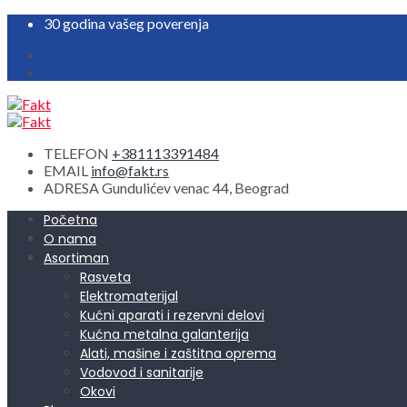
30 godina vašeg poverenja
TELEFON
+381113391484
EMAIL
info@fakt.rs
ADRESA
Gundulićev venac 44, Beograd
Početna
O nama
Asortiman
Rasveta
Elektromaterijal
Kućni aparati i rezervni delovi
Kućna metalna galanterija
Alati, mašine i zaštitna oprema
Vodovod i sanitarije
Okovi