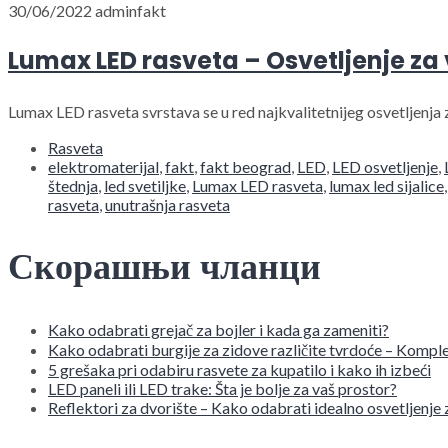
30/06/2022
adminfakt
Lumax LED rasveta – Osvetljenje za
Lumax LED rasveta svrstava se u red najkvalitetnijeg osvetljenja
Rasveta
elektromaterijal
,
fakt
,
fakt beograd
,
LED
,
LED osvetljenje
,
štednja
,
led svetiljke
,
Lumax LED rasveta
,
lumax led sijalice
rasveta
,
unutrašnja rasveta
Скорашњи чланци
Kako odabrati grejač za bojler i kada ga zameniti?
Kako odabrati burgije za zidove različite tvrdoće – Komple
5 grešaka pri odabiru rasvete za kupatilo i kako ih izbeći
LED paneli ili LED trake: Šta je bolje za vaš prostor?
Reflektori za dvorište – Kako odabrati idealno osvetljenje