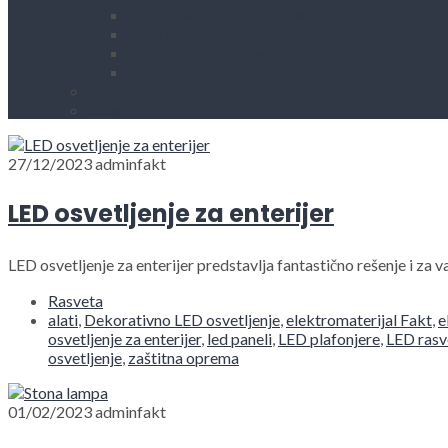
Kućni aparati i rezervni delovi
Alati, mašine i zaštitna oprema
Vodovod i sanitarije
Okovi
Kontakt
Blog
27/12/2023
adminfakt
LED osvetljenje za enterijer
LED osvetljenje za enterijer predstavlja fantastično rešenje i za
Rasveta
alati
,
Dekorativno LED osvetljenje
,
elektromaterijal Fakt
,
e
osvetljenje za enterijer
,
led paneli
,
LED plafonjere
,
LED rasv
osvetljenje
,
zaštitna oprema
01/02/2023
adminfakt