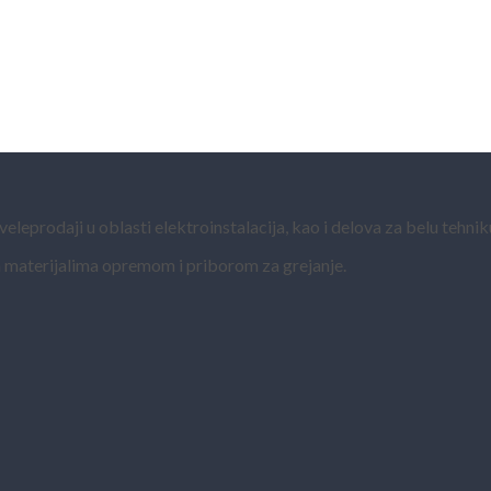
eprodaji u oblasti elektroinstalacija, kao i delova za belu tehnik
 materijalima opremom i priborom za grejanje.