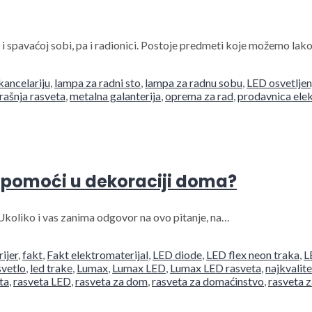
 i spavaćoj sobi, pa i radionici. Postoje predmeti koje možemo lak
kancelariju
,
lampa za radni sto
,
lampa za radnu sobu
,
LED osvetljen
rašnja rasveta
,
metalna galanterija
,
oprema za rad
,
prodavnica elek
 pomoći u dekoraciji doma?
koliko i vas zanima odgovor na ovo pitanje, na…
rijer
,
fakt
,
Fakt elektromaterijal
,
LED diode
,
LED flex neon traka
,
L
vetlo
,
led trake
,
Lumax
,
Lumax LED
,
Lumax LED rasveta
,
najkvalit
ta
,
rasveta LED
,
rasveta za dom
,
rasveta za domaćinstvo
,
rasveta z