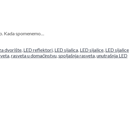
lično. Kada spomenemo…
za dvorište
,
LED reflektori
,
LED sijalica
,
LED sijalice
,
LED sijalice
sveta
,
rasveta u domaćinstvu
,
spoljašnja rasveta
,
unutrašnja LED