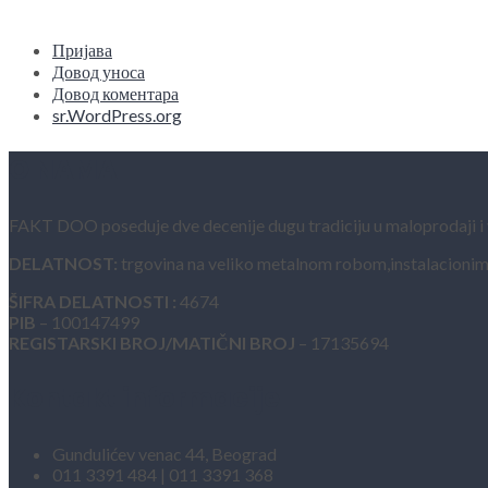
Пријава
Довод уноса
Довод коментара
sr.WordPress.org
O NAMA
FAKT DOO poseduje dve decenije dugu tradiciju u maloprodaji i vel
DELATNOST:
trgovina na veliko metalnom robom,instalacionim
ŠIFRA DELATNOSTI :
4674
PIB
– 100147499
REGISTARSKI BROJ/MATIČNI BROJ
– 17135694
Kontakt informacije
Gundulićev venac 44, Beograd
011 3391 484 | 011 3391 368