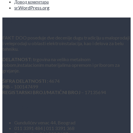
Довод коментара
sr.WordPress.org
O NAMA
FAKT DOO poseduje dve decenije dugu tradiciju u maloprodaji
i veleprodaji u oblasti elektroinstalacija, kao i delova za belu
tehniku.
DELATNOST:
trgovina na veliko metalnom
robom,instalacionim materijalima opremom i priborom za
grejanje.
ŠIFRA DELATNOSTI :
4674
PIB
– 100147499
REGISTARSKI BROJ/MATIČNI BROJ
– 17135694
Kontakt informacije
Gundulićev venac 44, Beograd
011 3391 484 | 011 3391 368