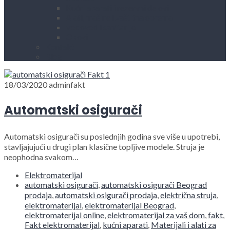
Kućni aparati i rezervni delovi
Alati, mašine i zaštitna oprema
Vodovod i sanitarije
Okovi
Kontakt
Blog
18/03/2020
adminfakt
Automatski osigurači
Automatski osigurači su poslednjih godina sve više u upotrebi,
stavljajujući u drugi plan klasične topljive modele. Struja je
neophodna svakom…
Elektromaterijal
automatski osigurači
,
automatski osigurači Beograd
prodaja
,
automatski osigurači prodaja
,
električna struja
,
elektromaterijal
,
elektromaterijal Beograd
,
elektromaterijal online
,
elektromaterijal za vaš dom
,
fakt
,
Fakt elektromaterijal
,
kućni aparati
,
Materijali i alati za