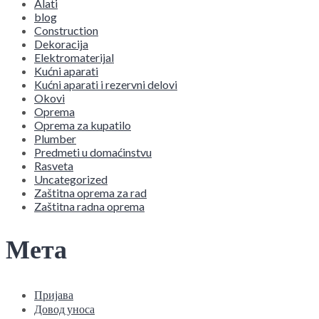
Alati
blog
Construction
Dekoracija
Elektromaterijal
Kućni aparati
Kućni aparati i rezervni delovi
Okovi
Oprema
Oprema za kupatilo
Plumber
Predmeti u domaćinstvu
Rasveta
Uncategorized
Zaštitna oprema za rad
Zaštitna radna oprema
Мета
Пријава
Довод уноса