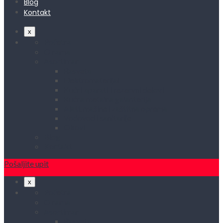
Blog
Kontakt
x
Početna
O nama
Asortiman
Rasveta
Elektromaterijal
Kućni aparati i rezervni delovi
Kućna metalna galanterija
Alati, mašine i zaštitna oprema
Vodovod i sanitarije
Okovi
Blog
Kontakt
Pošaljite upit
x
Početna
O nama
Asortiman
Rasveta