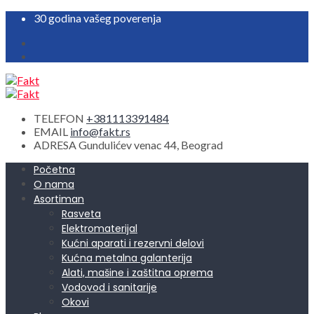
30 godina vašeg poverenja
TELEFON
+381113391484
EMAIL
info@fakt.rs
ADRESA
Gundulićev venac 44, Beograd
Početna
O nama
Asortiman
Rasveta
Elektromaterijal
Kućni aparati i rezervni delovi
Kućna metalna galanterija
Alati, mašine i zaštitna oprema
Vodovod i sanitarije
Okovi