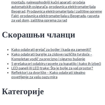
montažu
,
najneophodniji kućni aparati
,
prodaja
automatskih osigurača
,
prodavnica elektromaterijala
Beograd
,
Prodavnica elektromaterijala i zaštitne opreme
Fakt
,
prodavnica elektromaterijala u Beogradu
,
rasveta
za vaš dom
,
zaštitna oprema za rad
Скорашњи чланци
Kako odabrati grejač za bojler i kada ga zameniti?
Kako odabrati burgije za zidove različite tvrdoće –
Kompletan vodič za precizno i sigurno bušenje
5 grešaka pri odabiru rasvete za kupatilo i kako ih izbeći
LED paneli ili LED trake: Šta je bolje za vaš prostor?
Reflektori za dvorište – Kako odabrati idealno
osvetljenje za vašu oazu mira
Категорије