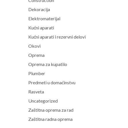
Construction
Dekoracija
Elektromaterijal
Kućni aparati
Kućni aparati i rezervni delovi
Okovi
Oprema
Oprema za kupatilo
Plumber
Predmeti u domaćinstvu
Rasveta
Uncategorized
Zaštitna oprema za rad
Zaštitna radna oprema