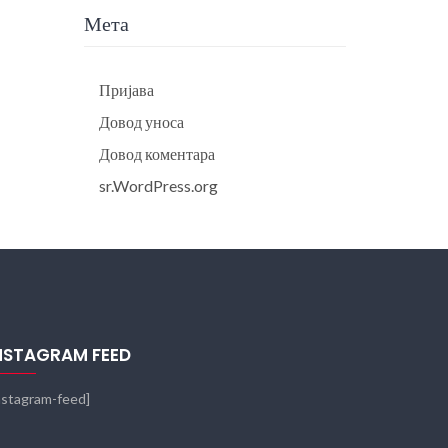
Мета
Пријава
Довод уноса
Довод коментара
sr.WordPress.org
NSTAGRAM FEED
nstagram-feed]