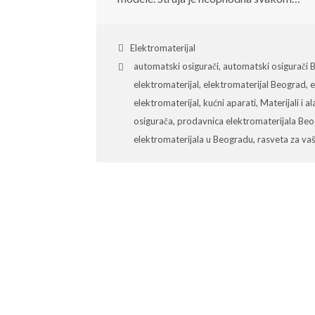
Elektromaterijal
automatski osigurači
,
automatski osigurači 
elektromaterijal
,
elektromaterijal Beograd
,
e
elektromaterijal
,
kućni aparati
,
Materijali i a
osigurača
,
prodavnica elektromaterijala Be
elektromaterijala u Beogradu
,
rasveta za v