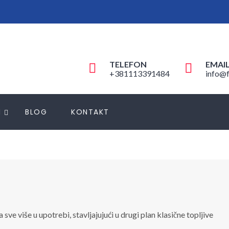
TELEFON
EMAI
+381113391484
info@f
N
BLOG
KONTAKT
ve više u upotrebi, stavljajujući u drugi plan klasične topljive