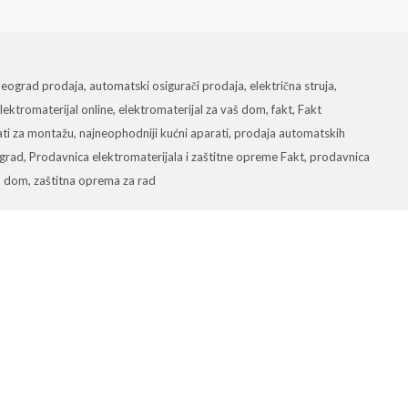
Beograd prodaja
,
automatski osigurači prodaja
,
električna struja
,
lektromaterijal online
,
elektromaterijal za vaš dom
,
fakt
,
Fakt
lati za montažu
,
najneophodniji kućni aparati
,
prodaja automatskih
ograd
,
Prodavnica elektromaterijala i zaštitne opreme Fakt
,
prodavnica
aš dom
,
zaštitna oprema za rad