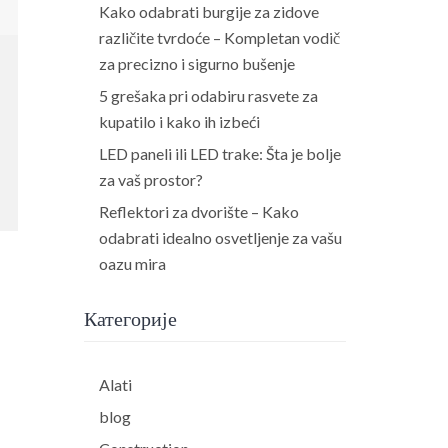
Kako odabrati burgije za zidove
različite tvrdoće – Kompletan vodič
za precizno i sigurno bušenje
5 grešaka pri odabiru rasvete za
kupatilo i kako ih izbeći
LED paneli ili LED trake: Šta je bolje
za vaš prostor?
Reflektori za dvorište – Kako
odabrati idealno osvetljenje za vašu
oazu mira
Категорије
Alati
blog