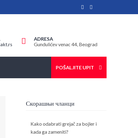
L
ADRESA
akt.rs
Gundulićev venac 44, Beograd
POŠALJITE UPIT
Скорашњи чланци
Kako odabrati grejač za bojler i
kada ga zameniti?