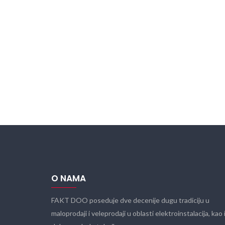
O NAMA
FAKT DOO poseduje dve decenije dugu tradiciju u
maloprodaji i veleprodaji u oblasti elektroinstalacija, kao 