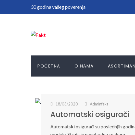
30 godina vašeg poverenja
POČETNA
O NAMA
ASORTIMA
18/03/2020
Adminfakt
Automatski osigurači
Automatski osigurači su poslednjih godina s
modele. Struja je neophodna svakom…