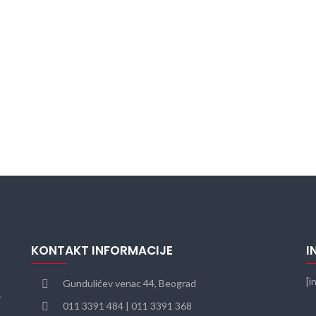
KONTAKT INFORMACIJE
I
[i
Gundulićev venac 44, Beograd
i
011 3391 484 | 011 3391 368