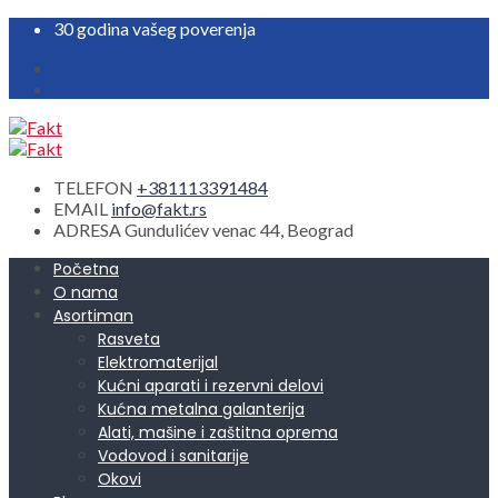
30 godina vašeg poverenja
TELEFON
+381113391484
EMAIL
info@fakt.rs
ADRESA
Gundulićev venac 44, Beograd
Početna
O nama
Asortiman
Rasveta
Elektromaterijal
Kućni aparati i rezervni delovi
Kućna metalna galanterija
Alati, mašine i zaštitna oprema
Vodovod i sanitarije
Okovi