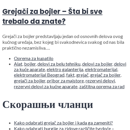
Grejači za bojler – Šta bi sve
trebalo da znate?
Grejači za bojler predstavljaju jedan od osnovnih delova ovog
kućnog uređaja, bez kojeg bi svakodnevica svakog od nas bila
praktično nezamisliva….
Oprema za kupatilo
Alat
,
bojler
,
delovi za belu tehniku
,
delovi za bojler
,
delovi
za kuće aparate
,
elektro galanterija
,
elektromaterijal
,
elektromaterijal Beograd
,
fakt
,
grejač
,
grejač za bojler
,
grejači za bojler
,
pribor za majstore
,
rezervni delovi
,
rezervni delovi za kućne aparate
,
zaštitna oprema za rad
Скорашњи чланци
Kako odabrati grejač za bojler i kada ga zameniti?
Kako odabrati burgije za zidove različite tvrdoće –