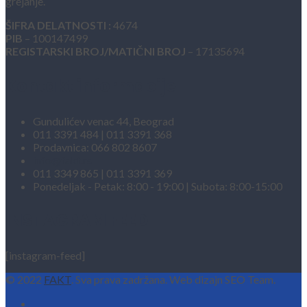
grejanje.
ŠIFRA DELATNOSTI :
4674
PIB
– 100147499
REGISTARSKI BROJ/MATIČNI BROJ
– 17135694
Kontakt informacije
Gundulićev venac 44, Beograd
011 3391 484 | 011 3391 368
Prodavnica: 066 802 8607
info@fakt.rs
011 3349 865 | 011 3391 369
Ponedeljak - Petak: 8:00 - 19:00 | Subota: 8:00-15:00
INSTAGRAM FEED
[instagram-feed]
© 2022
FAKT
. Sva prava zadržana. Web dizajn SEO Team.