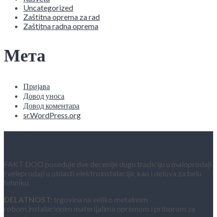
Uncategorized
Zaštitna oprema za rad
Zaštitna radna oprema
Мета
Пријава
Довод уноса
Довод коментара
sr.WordPress.org
O NAMA
FAKT DOO poseduje dve decenije dugu tradiciju u maloprodaji
i veleprodaji u oblasti elektroinstalacija, kao i delova za belu
tehniku.
DELATNOST:
trgovina na veliko metalnom
robom,instalacionim materijalima opremom i priborom za