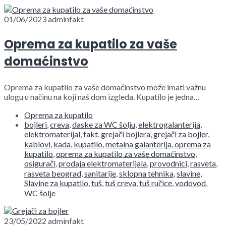
01/06/2023
adminfakt
Oprema za kupatilo za vaše
domaćinstvo
Oprema za kupatilo za vaše domaćinstvo može imati važnu
ulogu u načinu na koji naš dom izgleda. Kupatilo je jedna…
Oprema za kupatilo
bojleri
,
creva
,
daske za WC šolju
,
elektrogalanterija
,
elektromaterijal
,
fakt
,
grejači bojlera
,
grejači za bojler
,
kablovi
,
kada
,
kupatilo
,
metalna galanterija
,
oprema za
kupatilo
,
oprema za kupatilo za vaše domaćinstvo
,
osigurači
,
prodaja elektromaterijala
,
provodnici
,
rasveta
,
rasveta beograd
,
sanitarije
,
sklopna tehnika
,
slavine
,
Slavine za kupatilo
,
tuš
,
tuš creva
,
tuš ručice
,
vodovod
,
WC šolje
23/05/2022
adminfakt