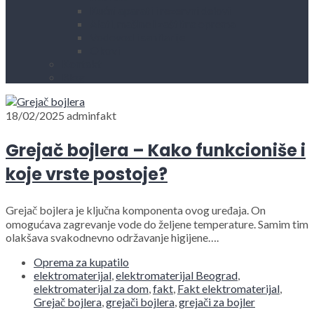
Kućni aparati i rezervni delovi
Alati, mašine i zaštitna oprema
Vodovod i sanitarije
Okovi
Kontakt
Blog
18/02/2025
adminfakt
Grejač bojlera – Kako funkcioniše i
koje vrste postoje?
Grejač bojlera je ključna komponenta ovog uređaja. On
omogućava zagrevanje vode do željene temperature. Samim tim
olakšava svakodnevno održavanje higijene….
Oprema za kupatilo
elektromaterijal
,
elektromaterijal Beograd
,
elektromaterijal za dom
,
fakt
,
Fakt elektromaterijal
,
Grejač bojlera
,
grejači bojlera
,
grejači za bojler