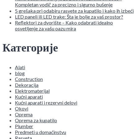
Kompletan vodič za precizno i sigurno bušenje
5 grešaka pri odabiru rasvete za kupatilo i kako ih izbeći
LED paneli ili LED trake: Šta je bolje za vaš prostor?
Reflektori za dvorište – Kako odabrati idealno
osvetljenje za vašu oazu mira
Категорије
Alati
blog
Construction
Dekoracija
Elektromaterijal
Kućni aparati
Kućni aparati i rezervni delovi
Okovi
Oprema
Oprema za kupatilo
Plumber
Predmeti u domaćinstvu
Rasveta