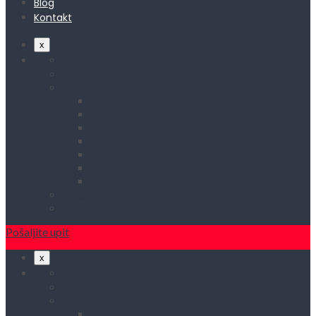
Blog
Kontakt
x
Početna
O nama
Asortiman
Rasveta
Elektromaterijal
Kućni aparati i rezervni delovi
Kućna metalna galanterija
Alati, mašine i zaštitna oprema
Vodovod i sanitarije
Okovi
Blog
Kontakt
Pošaljite upit
x
Početna
O nama
Asortiman
Rasveta